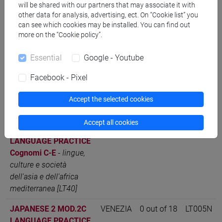
culture e società
will be shared with our partners that may associate it with
other data for analysis, advertising, ect. On “Cookie list” you
dell'asia e dell'africa
can see which cookies may be installed. You can find out
mediterranea [LT40]
more on the “Cookie policy”.
JAPANESE 2 MOD.2C
VENEZIA
0 out of 18
LT005N
Essential
Google - Youtube
LANGUAGE PRACTICE
Cognomi A-B
-
lingue,
Facebook - Pixel
culture e società
dell'asia e dell'africa
Accept the selected cookies
mediterranea [LT40]
Accept all cookies
JAPANESE 2 MOD.2C
VENEZIA
0 out of 18
LT005N
LANGUAGE PRACTICE
Cognomi C-E
-
lingue,
culture e società
dell'asia e dell'africa
mediterranea [LT40]
JAPANESE 2 MOD.2C
VENEZIA
0 out of 18
LT005N
LANGUAGE PRACTICE