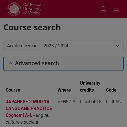
Ca' Foscari
University
of Venice
Course search
Academic year
Advanced search
University
Course
Where
credits
Code
JAPANESE 2 MOD.1A
VENEZIA
0 out of 18
LT005N
LANGUAGE PRACTICE
Cognomi A-L
-
lingue,
culture e società