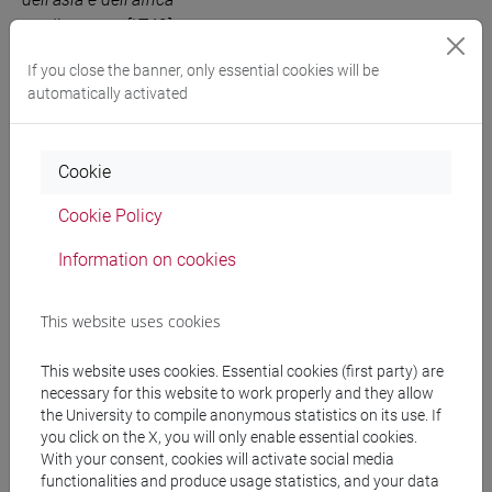
mediterranea [LT40]
JAPANESE 2 MOD.2B
VENEZIA
0 out of 18
LT005N
If you close the banner, only essential cookies will be
automatically activated
LANGUAGE PRACTICE
Cognomi F-L
-
lingue,
culture e società
Cookie
dell'asia e dell'africa
mediterranea [LT40]
Cookie Policy
JAPANESE 2 MOD.2B
VENEZIA
0 out of 18
LT005N
Information on cookies
LANGUAGE PRACTICE
Cognomi M-P
-
lingue,
This website uses cookies
culture e società
dell'asia e dell'africa
This website uses cookies. Essential cookies (first party) are
mediterranea [LT40]
necessary for this website to work properly and they allow
the University to compile anonymous statistics on its use. If
JAPANESE 2 MOD.2B
VENEZIA
0 out of 18
LT005N
you click on the X, you will only enable essential cookies.
LANGUAGE PRACTICE
With your consent, cookies will activate social media
Cognomi Q-Z
-
lingue,
functionalities and produce usage statistics, and your data