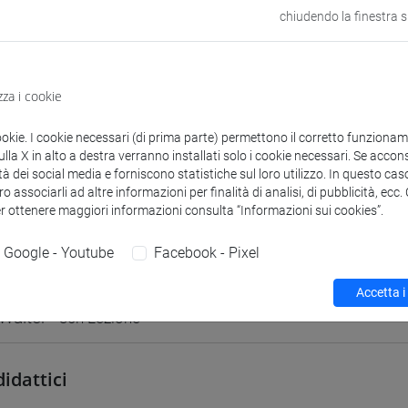
chiudendo la finestra 
odle
Link allo spazio del corso
zza i cookie
ookie. I cookie necessari (di prima parte) permettono il corretto funzionamen
la X in alto a destra verranno installati solo i cookie necessari. Se accons
tà dei social media e forniscono statistiche sul loro utilizzo. In questo cas
 corsi di laurea
Programma
o associarli ad altre informazioni per finalità di analisi, di pubblicità, ecc
er ottenere maggiori informazioni consulta “Informazioni sui cookies”.
Google - Youtube
Facebook - Pixel
Accetta i
Walter
- 30h Lezione
didattici