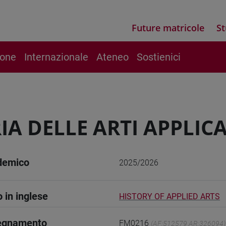
Future matricole
St
ione
Internazionale
Ateneo
Sostienici
IA DELLE ARTI APPLICA
demico
2025/2026
o in inglese
HISTORY OF APPLIED ARTS
segnamento
FM0216
(AF:512579 AR:326094)