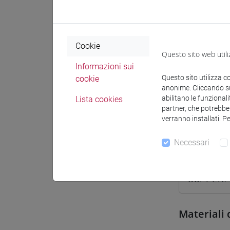
Spazio Mo
Cookie
Questo sito web utili
Informazioni sui
Questo sito utilizza c
cookie
anonime. Cliccando sul
abilitano le funzionali
Lista cookies
Docenti e
partner, che potrebber
verranno installati. P
Necessari
Docenti
CUPPERI 
Materiali 