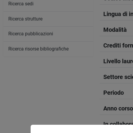
Ricerca sedi
Lingua di 
Ricerca strutture
Modalità
Ricerca pubblicazioni
Crediti form
Ricerca risorse bibliografiche
Livello lau
Settore sci
Periodo
Anno corso
In collabor