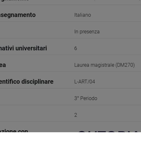
insegnamento
Italiano
In presenza
ativi universitari
6
rea
Laurea magistrale (DM270)
entifico disciplinare
L-ART/04
3° Periodo
2
azione con