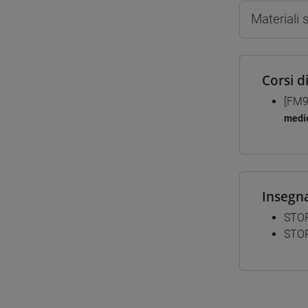
Materiali
Corsi d
[FM9
medie
Insegn
STOR
STOR