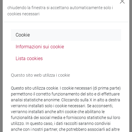
Tathagata Ghosh seguito da discussione tra il regista,
l'attore protagonista Arghya Adhikarye e il pubblico in sala.
chiudendo la finestra si accettano automaticamente solo i
cookies necessari
Ho co-introdotto l'evento e gli ospiti e moderato la
discussione in sala.
Evento coorganizzato.
Cookie
“Di autodefinizioni e autonarrazioni: l'essere donna e dalit
Informazioni sui cookie
nella scrittura di Rajat Rani Meenu” (conference)
Ciclo di Seminari: Femminismi Contemporanei Academy. Ca’
Lista cookies
Foscari Università di Venezia, Venezia, Italia | 01.2021-
06.2021, Data della conferenza: 04.06.2021
Questo sito web utilizza i cookie
La scrittrice Dalit in lingua hindi Rajat Rani ‘Meenu’ ha
discusso le condizioni delle donne Dalit nell’India
Questo sito utilizza cookie. I cookie necessari (di prima parte)
contemporanea e letto estratti dalle sue opere letterarie. Ho
permettono il corretto funzionamento del sito e di effettuare
moderato l’evento e tradotto simultaneamente dalla lingua
analisi statistiche anonime. Cliccando sulla X in alto a destra
verranno installati solo i cookie necessari. Se acconsenti,
hindi alla lingua italiana.
verranno installati anche altri cookie che abilitano le
funzionalità dei social media e forniscono statistiche sul loro
Fragile Selves - PhD Symposium
utilizzo. In questo caso, i dati raccolti saranno condivisi
Ca' Foscari Università di Venezia, Venezia, Italia |
anche con i nostri partner, che potrebbero associarli ad altre