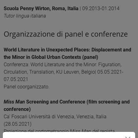
Scuola Penny Wirton, Roma, Italia
| 09.2013-01.2014
Tutor lingua italiana
Organizzazione di panel e conferenze
World Literature in Unexpected Places: Displacement and
the Minor in Global Urban Contexts (panel)
Conferenza: World Literature and the Minor: Figuration,
Circulation, Translation, KU Leuven, Belgio| 05.05.2021-
07.05.2021
Panel coorganizzato.
Miss Man
Screening and Conference (film screening and
conference)
Ca' Foscari Università di Venezia, Venezia, Italia
(28.05.2021)
Proiezione del cortometraggio
Miss Man
del regista