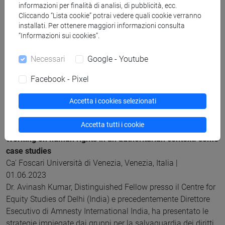
02.03.2022-04.03.2022
informazioni per finalità di analisi, di pubblicità, ecc.
Cliccando “Lista cookie” potrai vedere quali cookie verranno
Conferenza coorganizzata.
installati. Per ottenere maggiori informazioni consulta
“Informazioni sui cookies”.
DSAAM South Asia Meetings
Ca’ Foscari Università di Venezia, Venezia, Italia |
Necessari
Google - Youtube
14.04.2023 - 17.05.2023
Incontri di ricerca a cadenza settimanale o bisettimanale
Facebook - Pixel
dedicati al lavoro attuale di studiose e studiosi del
Accetta i cookies selezionati
Subcontinente indiano afferenti al Dipartimento di Studi
sull'Asia e l'Africa Mediterranea (DSAAM).
Accetta tutti i cookie
Working on human rights in an authoritarian context: some
case studies
Ca' Foscari Università di Venezia, Venezia, Italia |
01.06.2023
Dr. Avinash Kumar, Distinguished Fellow presso il Centre for
Equity Studies of Delhi (India) e precedentemente Direttore
Esecutivo di Amnesty International India, ha presentato le
strategie impiegate dai gruppi per la salvaguardia dei diritti