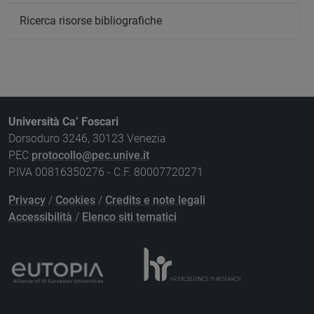
Ricerca risorse bibliografiche
Università Ca’ Foscari
Dorsoduro 3246, 30123 Venezia
PEC
protocollo@pec.unive.it
P.IVA 00816350276 - C.F. 80007720271
Privacy
/
Cookies
/
Credits e note legali
Accessibilità
/
Elenco siti tematici