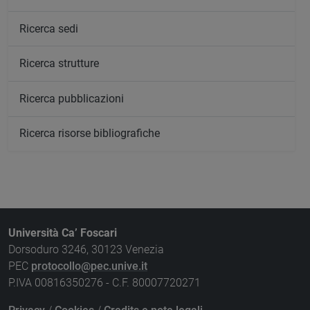
Ricerca sedi
Ricerca strutture
Ricerca pubblicazioni
Ricerca risorse bibliografiche
Università Ca’ Foscari
Dorsoduro 3246, 30123 Venezia
PEC
protocollo@pec.unive.it
P.IVA 00816350276 - C.F. 80007720271