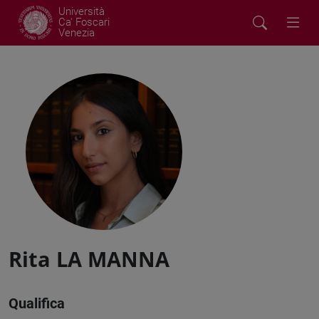
Università
Ca' Foscari
Venezia
Rita LA MANNA
Qualifica