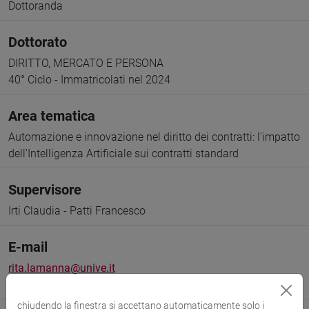
Dottoranda
Dottorato
DIRITTO, MERCATO E PERSONA
40° Ciclo - Immatricolati nel 2024
Area tematica
Automazione e innovazione nel diritto dei contratti: l’impatto
dell'Intelligenza Artificiale sui contratti standard
Supervisore
Irti Claudia - Patti Francesco
E-mail
rita.lamanna@unive.it
956855@stud.unive.it
chiudendo la finestra si accettano automaticamente solo i