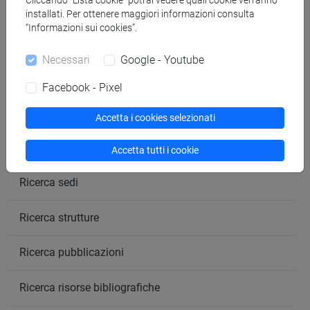
Cliccando “Lista cookie” potrai vedere quali cookie verranno
segui il feed
installati. Per ottenere maggiori informazioni consulta
“Informazioni sui cookies”.
Cerca nel sito
Necessari
Google - Youtube
Ricerca persone
Facebook - Pixel
Ricerca insegnamenti
Accetta i cookies selezionati
Ricerca aule
Accetta tutti i cookie
Ricerca sedi
Ricerca strutture
Ricerca pubblicazioni
Ricerca risorse bibliografiche