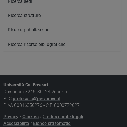
Ricerca sedi
Ricerca strutture
Ricerca pubblicazioni
Ricerca risorse bibliografiche
Università Ca’ Foscari
Dorsoduro 3246, 30123 Venezia
PEC
protocollo@pec.unive.it
P.IVA 00816350276 - C.F. 80007720271
Privacy
/
Cookies
/
Credits e note legali
Accessibilità
/
Elenco siti tematici