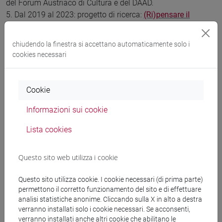
del Forum Austriaco di Cultura e del DAAD.
5. Dal 2019 al 2023: progetto di ricerca:
(Ri)pensare il
liberalismo: idee di Europa 1900-1950 / (Re)penser le
libéralisme: les idées d'Europe (1900-1950)
, con Prof. Dr.
chiudendo la finestra si accettano automaticamente solo i
Barbara Beßlich (Heidelberg) e Prof. Dr. Oliver Agard (Paris),
cookies necessari
con il patrocinio del Centre Interdisciplinaire d’études et de
Recherches sur l’Allemagne Paris.
Report di ricerca delle varie giornate di studi del progetto:
Cookie
*
Tagungsbericht Les «carnets de recherche du CIERA»
Informazioni sui cookie
(Bérénice Palaric);
*
Tagungsbericht Zeitschrift für deutsche Philologie 144
Lista cookies
(2022)
(Hannah Schultes):
* Tagungsbericht zur Journée d’étude „Liberalismus
Questo sito web utilizza i cookie
(Be-)denken. Konzepte europäischer Identität im frühen 20.
Jahrhundert“, Heidelberg, 30. September bis 1. Oktober
Questo sito utilizza cookie. I cookie necessari (di prima parte)
2021, in: links. Rivista di letteratura e cultura tedesca /
permettono il corretto funzionamento del sito e di effettuare
Zeitschrift für deutsche Literatur- und Kulturwissenschaft
analisi statistiche anonime. Cliccando sulla X in alto a destra
XXII (2022), S. 87-89 (Larissa Wilwert):
verranno installati solo i cookie necessari. Se acconsenti,
* Tagungsbericht zur internationalen Tagung „Conceptions
verranno installati anche altri cookie che abilitano le