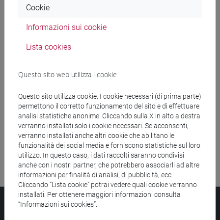
Cookie
Ricerca insegnamenti
Informazioni sui cookie
Ricerca aule
Lista cookies
Ricerca sedi
Questo sito web utilizza i cookie
Ricerca strutture
Questo sito utilizza cookie. I cookie necessari (di prima parte)
permettono il corretto funzionamento del sito e di effettuare
Ricerca pubblicazioni
analisi statistiche anonime. Cliccando sulla X in alto a destra
verranno installati solo i cookie necessari. Se acconsenti,
Ricerca risorse bibliografiche
verranno installati anche altri cookie che abilitano le
funzionalità dei social media e forniscono statistiche sul loro
utilizzo. In questo caso, i dati raccolti saranno condivisi
anche con i nostri partner, che potrebbero associarli ad altre
informazioni per finalità di analisi, di pubblicità, ecc.
Cliccando “Lista cookie” potrai vedere quali cookie verranno
installati. Per ottenere maggiori informazioni consulta
Università Ca’ Foscari
“Informazioni sui cookies”.
Dorsoduro 3246, 30123 Venezia