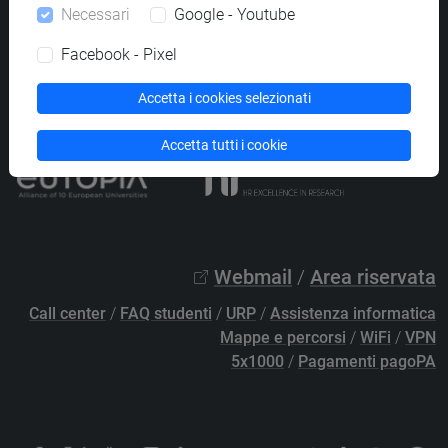
Necessari
Google - Youtube
PEC
protocollo@pec.unive.it
P.IVA 00816350276 - C.F. 80007720271
Facebook - Pixel
Privacy
/
Cookies
/
Credits e note legali
Accetta i cookies selezionati
Accessibilità
/
Elenco siti tematici
Accetta tutti i cookie
Webmail
/
Area riservata
Call center
/
FAQ studenti
/
URP
/
Assistenza informatica
Mappe e percorsi
/
WiFi
/
VPN
5x1000
/
Pagamenti pagoPA