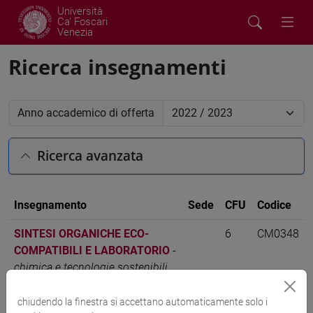
Università
Ca' Foscari
Venezia
Ricerca insegnamenti
Anno accademico di offerta
Ricerca avanzata
Insegnamento
Sede
CFU
Codice
SINTESI ORGANICHE ECO-
6
CM0348
COMPATIBILI E LABORATORIO
-
chimica e tecnologie sostenibili
[CM7]
chiudendo la finestra si accettano automaticamente solo i