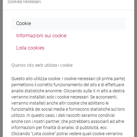
cookies necessari
Cerca nel sito
Cookie
Ricerca persone
Informazioni sui cookie
Ricerca insegnamenti
Lista cookies
Ricerca aule
Questo sito web utilizza i cookie
Ricerca sedi
Questo sito utilizza cookie. I cookie necessari (di prima parte)
permettono il corretto funzionamento del sito e di effettuare
Ricerca strutture
analisi statistiche anonime. Cliccando sulla X in alto a destra
verranno installati solo i cookie necessari. Se acconsenti,
verranno installati anche altri cookie che abilitano le
Ricerca pubblicazioni
funzionalità dei social media e forniscono statistiche sul loro
utilizzo. In questo caso, i dati raccolti saranno condivisi
Ricerca risorse bibliografiche
anche con i nostri partner, che potrebbero associarli ad altre
informazioni per finalità di analisi, di pubblicità, ecc.
Cliccando “Lista cookie” potrai vedere quali cookie verranno