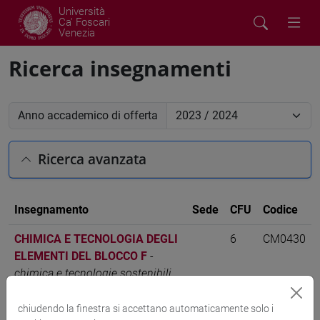
Università
Ca' Foscari
Venezia
Ricerca insegnamenti
Anno accademico di offerta
Ricerca avanzata
Insegnamento
Sede
CFU
Codice
CHIMICA E TECNOLOGIA DEGLI
6
CM0430
ELEMENTI DEL BLOCCO F
-
chimica e tecnologie sostenibili
[CM7]
chiudendo la finestra si accettano automaticamente solo i