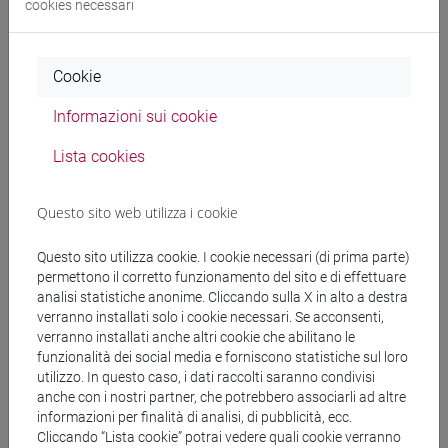
cookies necessari
Cerca nel sito
Cookie
Ricerca persone
Informazioni sui cookie
Ricerca insegnamenti
Lista cookies
Ricerca aule
Questo sito web utilizza i cookie
Ricerca sedi
Questo sito utilizza cookie. I cookie necessari (di prima parte)
permettono il corretto funzionamento del sito e di effettuare
Ricerca strutture
analisi statistiche anonime. Cliccando sulla X in alto a destra
verranno installati solo i cookie necessari. Se acconsenti,
verranno installati anche altri cookie che abilitano le
Ricerca pubblicazioni
funzionalità dei social media e forniscono statistiche sul loro
utilizzo. In questo caso, i dati raccolti saranno condivisi
Ricerca risorse bibliografiche
anche con i nostri partner, che potrebbero associarli ad altre
informazioni per finalità di analisi, di pubblicità, ecc.
Cliccando “Lista cookie” potrai vedere quali cookie verranno