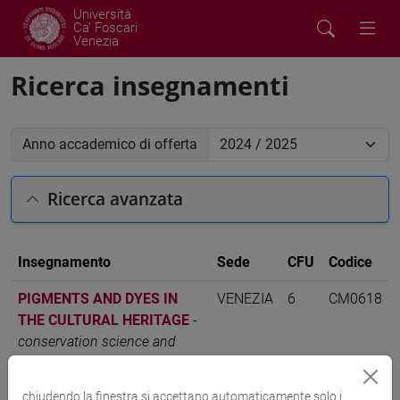
Università
Ca' Foscari
Venezia
Ricerca insegnamenti
Anno accademico di offerta
Ricerca avanzata
Insegnamento
Sede
CFU
Codice
PIGMENTS AND DYES IN
VENEZIA
6
CM0618
THE CULTURAL HERITAGE
-
conservation science and
technology for cultural
heritage [CM60]
chiudendo la finestra si accettano automaticamente solo i