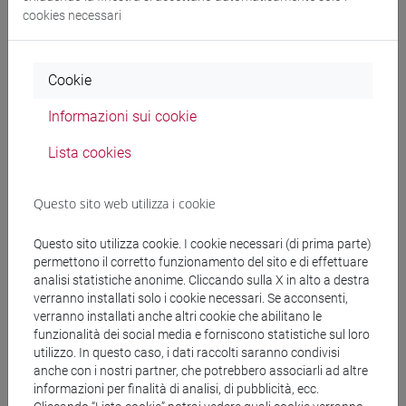
cookies necessari
Cerca nel sito
Cookie
Ricerca persone
Informazioni sui cookie
Ricerca insegnamenti
Lista cookies
Ricerca aule
Questo sito web utilizza i cookie
Ricerca sedi
Questo sito utilizza cookie. I cookie necessari (di prima parte)
permettono il corretto funzionamento del sito e di effettuare
analisi statistiche anonime. Cliccando sulla X in alto a destra
Ricerca strutture
verranno installati solo i cookie necessari. Se acconsenti,
verranno installati anche altri cookie che abilitano le
Ricerca pubblicazioni
funzionalità dei social media e forniscono statistiche sul loro
utilizzo. In questo caso, i dati raccolti saranno condivisi
anche con i nostri partner, che potrebbero associarli ad altre
Ricerca risorse bibliografiche
informazioni per finalità di analisi, di pubblicità, ecc.