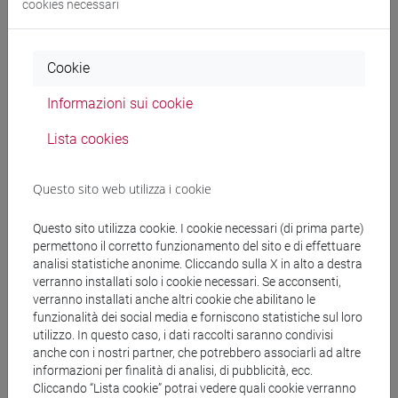
cookies necessari
Cerca nel sito
Cookie
Ricerca persone
Informazioni sui cookie
Ricerca insegnamenti
Lista cookies
Ricerca aule
Questo sito web utilizza i cookie
Ricerca sedi
Questo sito utilizza cookie. I cookie necessari (di prima parte)
permettono il corretto funzionamento del sito e di effettuare
Ricerca strutture
analisi statistiche anonime. Cliccando sulla X in alto a destra
verranno installati solo i cookie necessari. Se acconsenti,
verranno installati anche altri cookie che abilitano le
Ricerca pubblicazioni
funzionalità dei social media e forniscono statistiche sul loro
utilizzo. In questo caso, i dati raccolti saranno condivisi
Ricerca risorse bibliografiche
anche con i nostri partner, che potrebbero associarli ad altre
informazioni per finalità di analisi, di pubblicità, ecc.
Cliccando “Lista cookie” potrai vedere quali cookie verranno