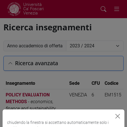
Università
Ca' Foscari
Venezia
Ricerca insegnamenti
Anno accademico di offerta
Ricerca avanzata
Insegnamento
Sede
CFU
Codice
POLICY EVALUATION
VENEZIA
6
EM1515
METHODS
-
economics,
finance and sustainability
[EM15]
chiudendo la finestra si accettano automaticamente solo i