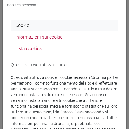
cookies necessari
Cerca nel sito
Cookie
Ricerca persone
Informazioni sui cookie
Ricerca insegnamenti
Lista cookies
Ricerca aule
Questo sito web utilizza i cookie
Ricerca sedi
Questo sito utilizza cookie. I cookie necessari (di prima parte)
permettono il corretto funzionamento del sito e di effettuare
analisi statistiche anonime. Cliccando sulla X in alto a destra
Ricerca strutture
verranno installati solo i cookie necessari. Se acconsenti,
verranno installati anche altri cookie che abilitano le
Ricerca pubblicazioni
funzionalità dei social media e forniscono statistiche sul loro
utilizzo. In questo caso, i dati raccolti saranno condivisi
anche con i nostri partner, che potrebbero associarli ad altre
Ricerca risorse bibliografiche
informazioni per finalità di analisi, di pubblicità, ecc.