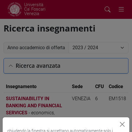
Università
Ca' Foscari
Venezia
Ricerca insegnamenti
Anno accademico di offerta
Ricerca avanzata
Insegnamento
Sede
CFU
Codice
SUSTAINABILITY IN
VENEZIA
6
EM1518
BANKING AND FINANCIAL
SERVICES
-
economics,
finance and sustainability
[EM15]
chiudendo la finestra si accettano automaticamente solo i