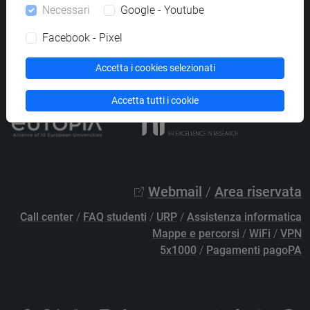
Necessari
Google - Youtube
PEC
protocollo@pec.unive.it
P.IVA 00816350276 - C.F. 80007720271
Facebook - Pixel
Privacy
/
Cookies
/
Credits e note legali
Accetta i cookies selezionati
Accessibilità
/
Elenco siti tematici
Accetta tutti i cookie
Webmail
/
Area riservata
Call center
/
FAQ studenti
/
URP
/
Assistenza informatica
Mappe e percorsi
/
WiFi
/
VPN
5x1000
/
Pagamenti pagoPA