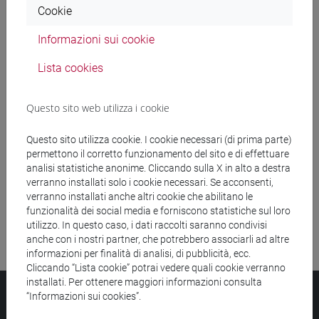
Cookie
Ricerca insegnamenti
Informazioni sui cookie
Ricerca aule
Lista cookies
Ricerca sedi
Questo sito web utilizza i cookie
Ricerca strutture
Questo sito utilizza cookie. I cookie necessari (di prima parte)
permettono il corretto funzionamento del sito e di effettuare
Ricerca pubblicazioni
analisi statistiche anonime. Cliccando sulla X in alto a destra
verranno installati solo i cookie necessari. Se acconsenti,
Ricerca risorse bibliografiche
verranno installati anche altri cookie che abilitano le
funzionalità dei social media e forniscono statistiche sul loro
utilizzo. In questo caso, i dati raccolti saranno condivisi
anche con i nostri partner, che potrebbero associarli ad altre
informazioni per finalità di analisi, di pubblicità, ecc.
Cliccando “Lista cookie” potrai vedere quali cookie verranno
installati. Per ottenere maggiori informazioni consulta
Università Ca’ Foscari
“Informazioni sui cookies”.
Dorsoduro 3246, 30123 Venezia