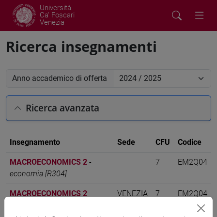
Università
Ca' Foscari
Venezia
Ricerca insegnamenti
Anno accademico di offerta
Ricerca avanzata
Insegnamento
Sede
CFU
Codice
MACROECONOMICS 2
-
7
EM2Q04
economia [R304]
MACROECONOMICS 2
-
VENEZIA
7
EM2Q04
economics, finance and
sustainability [EM15]