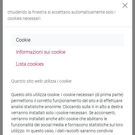
INSURANCE - 2
-
chiudendo la finestra si accettano automaticamente solo i
economics, finance and
cookies necessari
sustainability [EM15]
Cookie
Cerca nel sito
Informazioni sui cookie
Ricerca persone
Lista cookies
Ricerca insegnamenti
Questo sito web utilizza i cookie
Ricerca aule
Questo sito utilizza cookie. I cookie necessari (di prima parte)
permettono il corretto funzionamento del sito e di effettuare
analisi statistiche anonime. Cliccando sulla X in alto a destra
Ricerca sedi
verranno installati solo i cookie necessari. Se acconsenti,
verranno installati anche altri cookie che abilitano le
Ricerca strutture
funzionalità dei social media e forniscono statistiche sul loro
utilizzo. In questo caso, i dati raccolti saranno condivisi