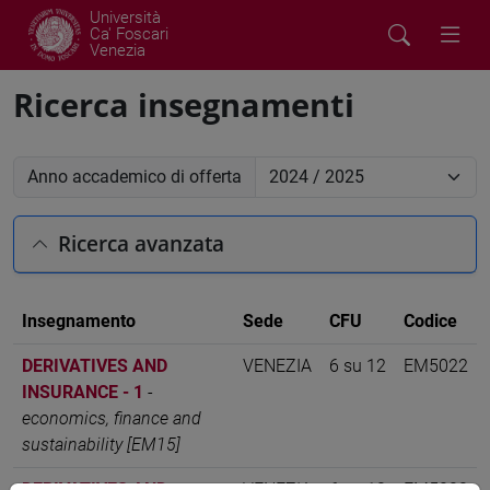
Università
Ca' Foscari
Venezia
Ricerca insegnamenti
Anno accademico di offerta
Ricerca avanzata
Insegnamento
Sede
CFU
Codice
DERIVATIVES AND
VENEZIA
6 su 12
EM5022
INSURANCE - 1
-
economics, finance and
sustainability [EM15]
DERIVATIVES AND
VENEZIA
6 su 12
EM5022