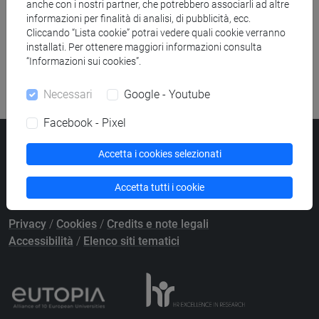
anche con i nostri partner, che potrebbero associarli ad altre
Ricerca pubblicazioni
informazioni per finalità di analisi, di pubblicità, ecc.
Cliccando “Lista cookie” potrai vedere quali cookie verranno
Ricerca risorse bibliografiche
installati. Per ottenere maggiori informazioni consulta
“Informazioni sui cookies”.
Necessari
Google - Youtube
Facebook - Pixel
Università Ca’ Foscari
Accetta i cookies selezionati
Dorsoduro 3246, 30123 Venezia
PEC
protocollo@pec.unive.it
Accetta tutti i cookie
P.IVA 00816350276 - C.F. 80007720271
Privacy
/
Cookies
/
Credits e note legali
Accessibilità
/
Elenco siti tematici