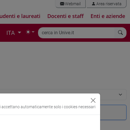
Webmail
Area riservata
udenti e laureati
Docenti e staff
Enti e aziende
ITA
si accettano automaticamente solo i cookies necessari