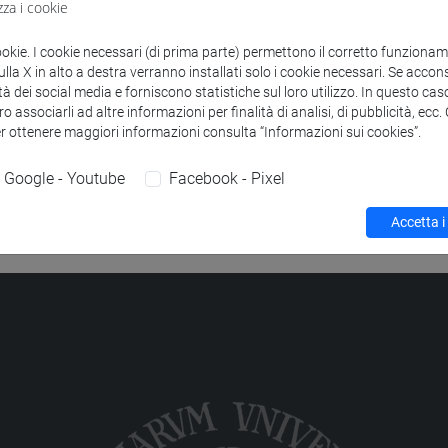
zza i cookie
to
C CALCULUS FOR FINANCE
-
economics, finance and sustainabi
ookie. I cookie necessari (di prima parte) permettono il corretto funzionamen
la X in alto a destra verranno installati solo i cookie necessari. Se accons
tà dei social media e forniscono statistiche sul loro utilizzo. In questo cas
o associarli ad altre informazioni per finalità di analisi, di pubblicità, ecc
er ottenere maggiori informazioni consulta “Informazioni sui cookies”.
Google - Youtube
Facebook - Pixel
Accetta i