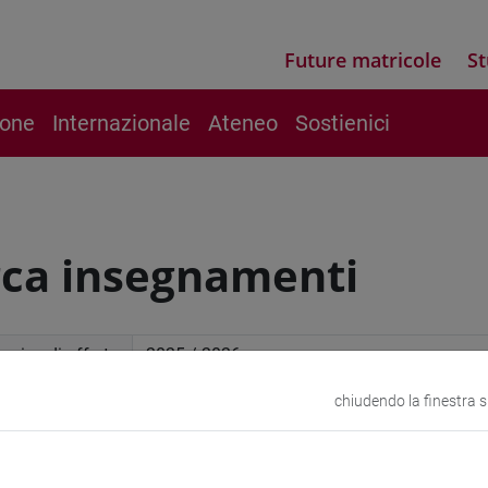
Future matricole
St
ione
Internazionale
Ateneo
Sostienici
rca insegnamenti
mico di offerta
chiudendo la finestra 
a avanzata