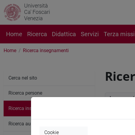
Università
Ca' Foscari
Venezia
Home
Ricerca
Didattica
Servizi
Terza miss
Home
Ricerca insegnamenti
Rice
Cerca nel sito
Ricerca persone
Anno accade
Ricerca insegnamenti
Ricerc
Ricerca aule
Cookie