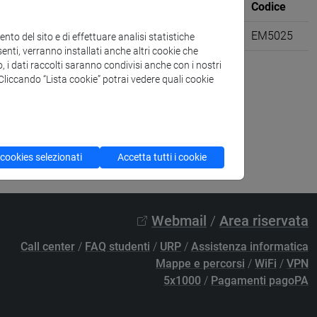
Sede
CFU
Codice
lity [EMR15]
VENEZIA
6
EM5025
to del sito e di effettuare analisi statistiche
enti, verranno installati anche altri cookie che
o, i dati raccolti saranno condivisi anche con i nostri
. Cliccando “Lista cookie” potrai vedere quali cookie
 cookies selezionati
Accetta tutti i cookie
Webmail
/
Area riservata
Call center
/
FAQ studenti
/
URP
/
Assistenza informatica
Mappe e percorsi
/
WiFi
/
VPN
5x1000
/
Pagamenti pagoPA