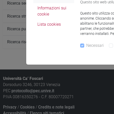
Questo sito web utili
Insegnamen
Ricerca sedi
Informazioni sui
STOCHASTI
Questo sito utilizza c
cookie
Ricerca strutture
anonime. Cliccando sul
abilitano le funzionali
Lista cookies
partner, che potrebber
Ricerca pubblicazioni
verranno installati. P
Ricerca risorse bibliografiche
Necessari
Università Ca’ Foscari
Dorsoduro 3246, 30123 Venezia
PEC
protocollo@pec.unive.it
P.IVA 00816350276 - C.F. 80007720271
Privacy
/
Cookies
/
Credits e note legali
Accessibilità
/
Elenco siti tematici