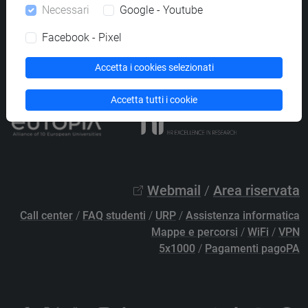
Necessari
Google - Youtube
PEC
protocollo@pec.unive.it
P.IVA 00816350276 - C.F. 80007720271
Facebook - Pixel
Privacy
/
Cookies
/
Credits e note legali
Accetta i cookies selezionati
Accessibilità
/
Elenco siti tematici
Accetta tutti i cookie
Webmail
/
Area riservata
Call center
/
FAQ studenti
/
URP
/
Assistenza informatica
Mappe e percorsi
/
WiFi
/
VPN
5x1000
/
Pagamenti pagoPA