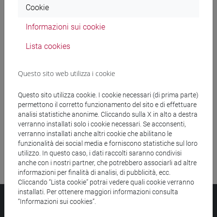
Cookie
Ricerca insegnamenti
Informazioni sui cookie
Ricerca aule
Lista cookies
Ricerca sedi
Questo sito web utilizza i cookie
Ricerca strutture
Questo sito utilizza cookie. I cookie necessari (di prima parte)
permettono il corretto funzionamento del sito e di effettuare
Ricerca pubblicazioni
analisi statistiche anonime. Cliccando sulla X in alto a destra
verranno installati solo i cookie necessari. Se acconsenti,
Ricerca risorse bibliografiche
verranno installati anche altri cookie che abilitano le
funzionalità dei social media e forniscono statistiche sul loro
utilizzo. In questo caso, i dati raccolti saranno condivisi
anche con i nostri partner, che potrebbero associarli ad altre
informazioni per finalità di analisi, di pubblicità, ecc.
Cliccando “Lista cookie” potrai vedere quali cookie verranno
installati. Per ottenere maggiori informazioni consulta
Università Ca’ Foscari
“Informazioni sui cookies”.
Dorsoduro 3246, 30123 Venezia