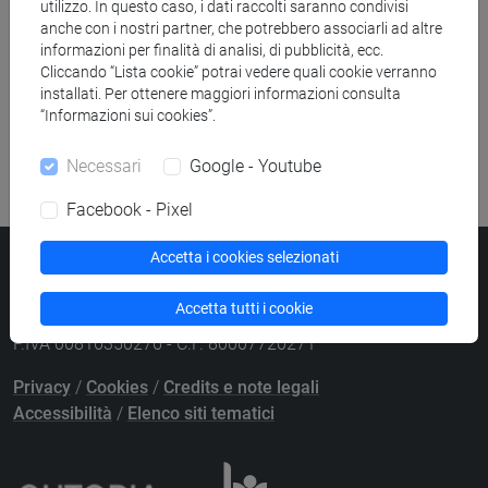
utilizzo. In questo caso, i dati raccolti saranno condivisi
anche con i nostri partner, che potrebbero associarli ad altre
informazioni per finalità di analisi, di pubblicità, ecc.
Ricerca pubblicazioni
Cliccando “Lista cookie” potrai vedere quali cookie verranno
installati. Per ottenere maggiori informazioni consulta
Ricerca risorse bibliografiche
“Informazioni sui cookies”.
Necessari
Google - Youtube
Facebook - Pixel
Accetta i cookies selezionati
Università Ca’ Foscari
Dorsoduro 3246, 30123 Venezia
Accetta tutti i cookie
PEC
protocollo@pec.unive.it
P.IVA 00816350276 - C.F. 80007720271
Privacy
/
Cookies
/
Credits e note legali
Accessibilità
/
Elenco siti tematici