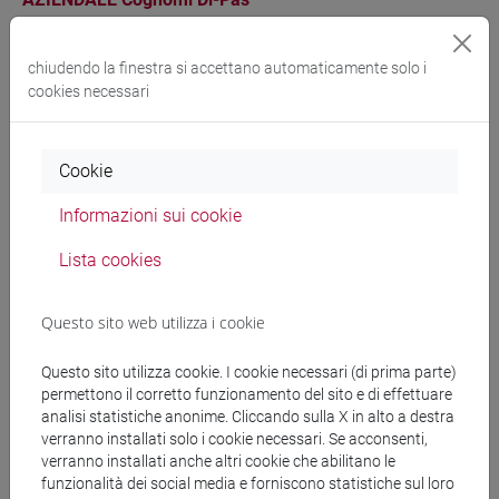
-
economia aziendale [ET11]
chiudendo la finestra si accettano automaticamente solo i
ORGANIZZAZIONE
VENEZIA
6
ET0051
cookies necessari
AZIENDALE Cognomi Pat-Z
-
economia aziendale [ET11]
Cookie
Informazioni sui cookie
Cerca nel sito
Lista cookies
Ricerca persone
Questo sito web utilizza i cookie
Ricerca insegnamenti
Questo sito utilizza cookie. I cookie necessari (di prima parte)
Ricerca aule
permettono il corretto funzionamento del sito e di effettuare
analisi statistiche anonime. Cliccando sulla X in alto a destra
verranno installati solo i cookie necessari. Se acconsenti,
Ricerca sedi
verranno installati anche altri cookie che abilitano le
funzionalità dei social media e forniscono statistiche sul loro
Ricerca strutture