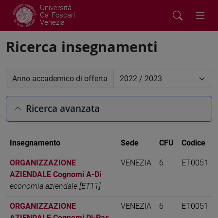
Università
Ca' Foscari
Venezia
Ricerca insegnamenti
Anno accademico di offerta
Ricerca avanzata
Insegnamento
Sede
CFU
Codice
ORGANIZZAZIONE
VENEZIA
6
ET0051
AZIENDALE Cognomi A-Di
-
economia aziendale [ET11]
ORGANIZZAZIONE
VENEZIA
6
ET0051
AZIENDALE Cognomi Dl-Pas