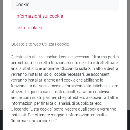
Cookie
Ricerca insegnamenti
Informazioni sui cookie
Ricerca aule
Lista cookies
Ricerca sedi
Questo sito web utilizza i cookie
Ricerca strutture
Questo sito utilizza cookie. I cookie necessari (di prima parte)
permettono il corretto funzionamento del sito e di effettuare
Ricerca pubblicazioni
analisi statistiche anonime. Cliccando sulla X in alto a destra
verranno installati solo i cookie necessari. Se acconsenti,
Ricerca risorse bibliografiche
verranno installati anche altri cookie che abilitano le
funzionalità dei social media e forniscono statistiche sul loro
utilizzo. In questo caso, i dati raccolti saranno condivisi
anche con i nostri partner, che potrebbero associarli ad altre
informazioni per finalità di analisi, di pubblicità, ecc.
Cliccando “Lista cookie” potrai vedere quali cookie verranno
installati. Per ottenere maggiori informazioni consulta
Università Ca’ Foscari
“Informazioni sui cookies”.
Dorsoduro 3246, 30123 Venezia