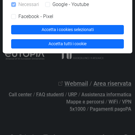
Necessari
Google - Youtube
PEC
protocollo@pec.unive.it
P.IVA 00816350276 - C.F. 80007720271
Facebook - Pixel
Privacy
/
Cookies
/
Credits e note legali
Accetta i cookies selezionati
Accessibilità
/
Elenco siti tematici
Accetta tutti i cookie
Webmail
/
Area riservata
Call center
/
FAQ studenti
/
URP
/
Assistenza informatica
Mappe e percorsi
/
WiFi
/
VPN
5x1000
/
Pagamenti pagoPA