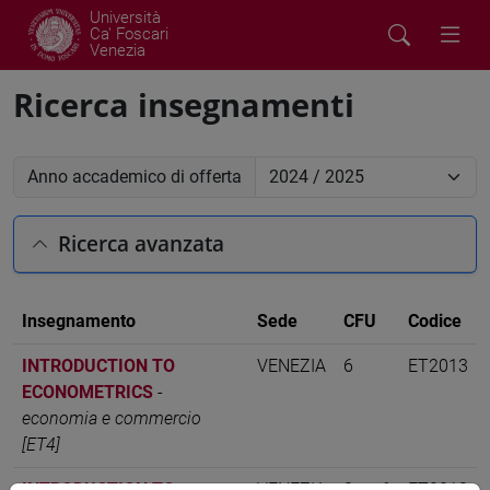
Università
Ca' Foscari
Venezia
Ricerca insegnamenti
Anno accademico di offerta
Ricerca avanzata
Insegnamento
Sede
CFU
Codice
INTRODUCTION TO
VENEZIA
6
ET2013
ECONOMETRICS
-
economia e commercio
[ET4]
INTRODUCTION TO
VENEZIA
0 su 6
ET2013