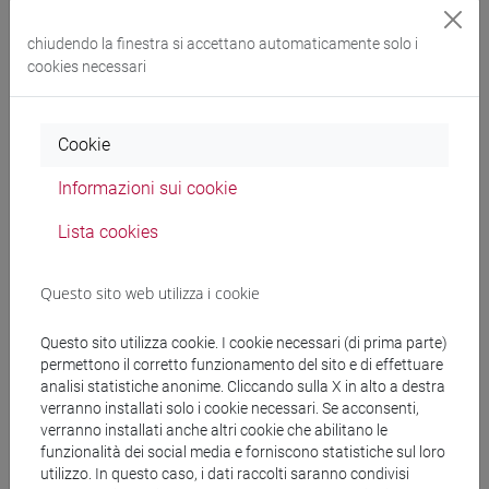
ECONOMETRICS -
chiudendo la finestra si accettano automaticamente solo i
ESERCITAZIONI
-
economia
cookies necessari
e commercio [ET4]
Cookie
Cerca nel sito
Informazioni sui cookie
Ricerca persone
Lista cookies
Ricerca insegnamenti
Questo sito web utilizza i cookie
Ricerca aule
Questo sito utilizza cookie. I cookie necessari (di prima parte)
permettono il corretto funzionamento del sito e di effettuare
analisi statistiche anonime. Cliccando sulla X in alto a destra
Ricerca sedi
verranno installati solo i cookie necessari. Se acconsenti,
verranno installati anche altri cookie che abilitano le
Ricerca strutture
funzionalità dei social media e forniscono statistiche sul loro
utilizzo. In questo caso, i dati raccolti saranno condivisi