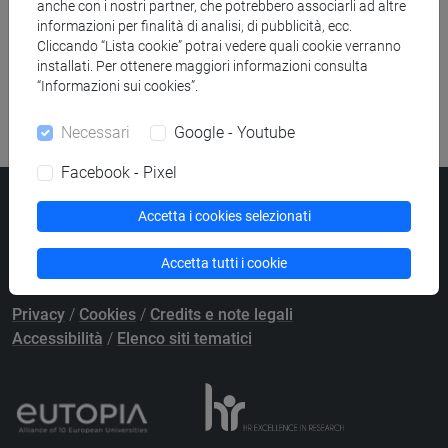
anche con i nostri partner, che potrebbero associarli ad altre
Ricerca pubblicazioni
informazioni per finalità di analisi, di pubblicità, ecc.
Cliccando “Lista cookie” potrai vedere quali cookie verranno
Ricerca risorse bibliografiche
installati. Per ottenere maggiori informazioni consulta
“Informazioni sui cookies”.
Necessari
Google - Youtube
Facebook - Pixel
Università Ca’ Foscari
Accetta i cookies selezionati
Dorsoduro 3246, 30123 Venezia
PEC
protocollo@pec.unive.it
Accetta tutti i cookie
P.IVA 00816350276 - C.F. 80007720271
Privacy
/
Cookies
/
Credits e note legali
Accessibilità
/
Elenco siti tematici