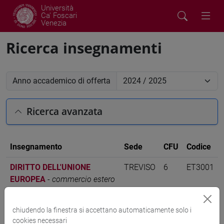
Università
Ca' Foscari
Venezia
Ricerca insegnamenti
Anno accademico di offerta
Ricerca avanzata
Insegnamento
Sede
CFU
Codice
DIRITTO DELL'UNIONE
TREVISO
6
ET3001
EUROPEA
-
commercio estero
e turismo [ET30]
chiudendo la finestra si accettano automaticamente solo i
cookies necessari