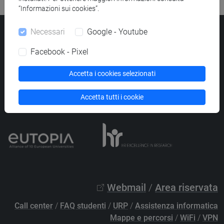
“Informazioni sui cookies”.
Necessari
Google - Youtube
Università Ca’ Foscari
Dorsoduro 3246, 30123 Venezia
Facebook - Pixel
PEC
protocollo@pec.unive.it
P.IVA 00816350276 - C.F. 80007720271
Accetta i cookies selezionati
Privacy
/
Cookies
/
Credits e note legali
Accetta tutti i cookie
Accessibilità
/
Elenco siti tematici
Webmail
/
Area riservata
Call center
/
FAQ studenti
/
URP
/
Assistenza informatica
Mappe e percorsi
/
WiFi
/
VPN