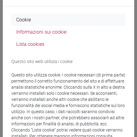
Cerca nel sito
Cookie
Ricerca persone
Informazioni sui cookie
Ricerca insegnamenti
Lista cookies
Ricerca aule
Questo sito web utilizza i cookie
Ricerca sedi
Questo sito utilizza cookie. I cookie necessari (di prima parte)
permettono il corretto funzionamento del sito e di effettuare
Ricerca strutture
analisi statistiche anonime. Cliccando sulla X in alto a destra
verranno installati solo i cookie necessari. Se acconsenti,
Ricerca pubblicazioni
verranno installati anche altri cookie che abilitano le
funzionalità dei social media e forniscono statistiche sul loro
utilizzo. In questo caso, i dati raccolti saranno condivisi
Ricerca risorse bibliografiche
anche con i nostri partner, che potrebbero associarli ad altre
informazioni per finalità di analisi, di pubblicità, ecc.
Cliccando “Lista cookie” potrai vedere quali cookie verranno
installati. Per ottenere maggiori informazioni consulta