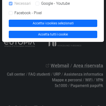
Necessari
Google - Youtube
PEC
protocollo@pec.unive.it
P.IVA 00816350276 - C.F. 80007720271
Facebook - Pixel
Privacy
/
Cookies
/
Credits e note legali
Accetta i cookies selezionati
Accessibilità
/
Elenco siti tematici
Accetta tutti i cookie
Webmail
/
Area riservata
Call center
/
FAQ studenti
/
URP
/
Assistenza informatica
Mappe e percorsi
/
WiFi
/
VPN
5x1000
/
Pagamenti pagoPA