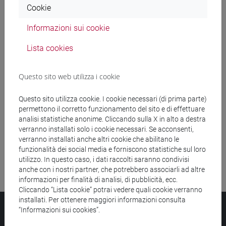
Cookie
Ricerca insegnamenti
Informazioni sui cookie
Ricerca aule
Lista cookies
Ricerca sedi
Questo sito web utilizza i cookie
Ricerca strutture
Questo sito utilizza cookie. I cookie necessari (di prima parte)
permettono il corretto funzionamento del sito e di effettuare
Ricerca pubblicazioni
analisi statistiche anonime. Cliccando sulla X in alto a destra
verranno installati solo i cookie necessari. Se acconsenti,
Ricerca risorse bibliografiche
verranno installati anche altri cookie che abilitano le
funzionalità dei social media e forniscono statistiche sul loro
utilizzo. In questo caso, i dati raccolti saranno condivisi
anche con i nostri partner, che potrebbero associarli ad altre
informazioni per finalità di analisi, di pubblicità, ecc.
Cliccando “Lista cookie” potrai vedere quali cookie verranno
installati. Per ottenere maggiori informazioni consulta
Università Ca’ Foscari
“Informazioni sui cookies”.
Dorsoduro 3246, 30123 Venezia