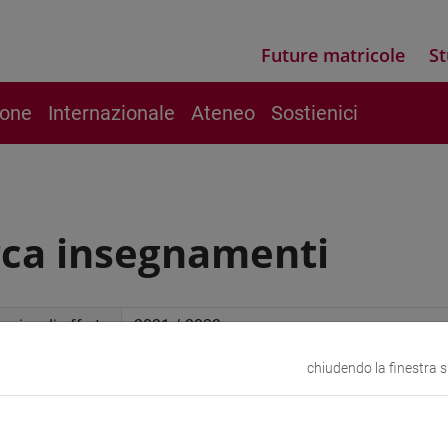
Future matricole
St
ione
Internazionale
Ateneo
Sostienici
rca insegnamenti
mico di offerta
chiudendo la finestra 
a avanzata