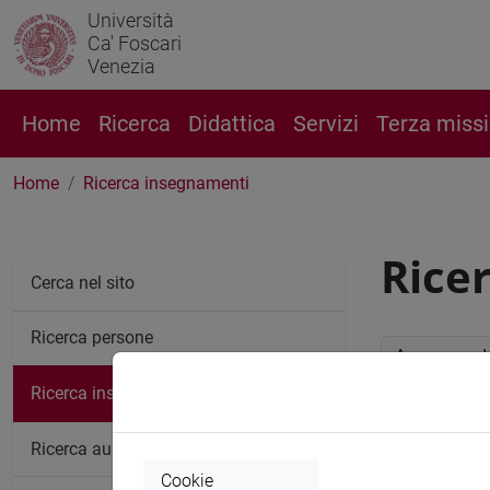
Università
Ca' Foscari
Venezia
Home
Ricerca
Didattica
Servizi
Terza miss
Home
Ricerca insegnamenti
Rice
Cerca nel sito
Ricerca persone
Anno accade
Ricerca insegnamenti
Ricerc
Ricerca aule
Cookie