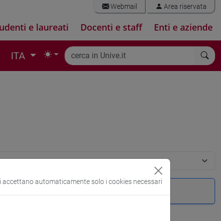
Webmail
Area riservata
udenti e laureati
Docenti e staff
Enti e aziende
ITA
si accettano automaticamente solo i cookies necessari