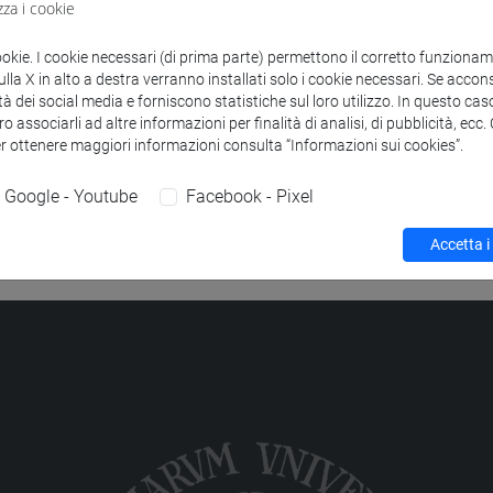
zza i cookie
to
 PENSIERO ETICO-RELIGIOSO SP.
-
scienze filosofiche [FM61]
ookie. I cookie necessari (di prima parte) permettono il corretto funzionamen
la X in alto a destra verranno installati solo i cookie necessari. Se accons
tà dei social media e forniscono statistiche sul loro utilizzo. In questo cas
o associarli ad altre informazioni per finalità di analisi, di pubblicità, ecc
er ottenere maggiori informazioni consulta “Informazioni sui cookies”.
Google - Youtube
Facebook - Pixel
Accetta i