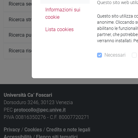
Questo sito web utili
Insegnamen
Ricerca sedi
Informazioni sui
STORIA DEL
Questo sito utilizza c
cookie
Ricerca strutture
anonime. Cliccando sul
abilitano le funzionali
Lista cookies
partner, che potrebber
Ricerca pubblicazioni
verranno installati. P
Ricerca risorse bibliografiche
Necessari
Università Ca’ Foscari
Dorsoduro 3246, 30123 Venezia
PEC
protocollo@pec.unive.it
P.IVA 00816350276 - C.F. 80007720271
Privacy
/
Cookies
/
Credits e note legali
Accessibilità
/
Elenco siti tematici