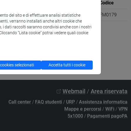
Sede
CFU
Codice
6
FM0179
to del sito e di effettuare analisi statistiche
enti, verranno installati anche altri cookie che
o, i dati raccolti saranno condivisi anche con i nostri
. Cliccando “Lista cookie” potrai vedere quali cookie
 cookies selezionati
Accetta tutti i cookie
Webmail
/
Area riservata
Call center
/
FAQ studenti
/
URP
/
Assistenza informatica
Mappe e percorsi
/
WiFi
/
VPN
5x1000
/
Pagamenti pagoPA