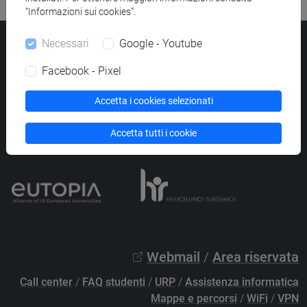
“Informazioni sui cookies”.
Necessari
Google - Youtube
Università Ca’ Foscari
Dorsoduro 3246, 30123 Venezia
Facebook - Pixel
PEC
protocollo@pec.unive.it
P.IVA 00816350276 - C.F. 80007720271
Accetta i cookies selezionati
Privacy
/
Cookies
/
Credits e note legali
Accetta tutti i cookie
Accessibilità
/
Elenco siti tematici
Webmail
/
Area riservata
Call center
/
FAQ studenti
/
URP
/
Assistenza informatica
Mappe e percorsi
/
WiFi
/
VPN