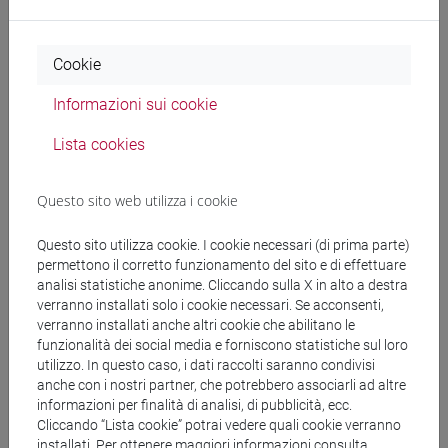
Cerca nel sito
Cookie
Ricerca persone
Informazioni sui cookie
Ricerca insegnamenti
Lista cookies
Ricerca aule
Questo sito web utilizza i cookie
Ricerca sedi
Questo sito utilizza cookie. I cookie necessari (di prima parte)
permettono il corretto funzionamento del sito e di effettuare
Ricerca strutture
analisi statistiche anonime. Cliccando sulla X in alto a destra
verranno installati solo i cookie necessari. Se acconsenti,
Ricerca pubblicazioni
verranno installati anche altri cookie che abilitano le
funzionalità dei social media e forniscono statistiche sul loro
utilizzo. In questo caso, i dati raccolti saranno condivisi
Ricerca risorse bibliografiche
anche con i nostri partner, che potrebbero associarli ad altre
informazioni per finalità di analisi, di pubblicità, ecc.
Cliccando “Lista cookie” potrai vedere quali cookie verranno
installati. Per ottenere maggiori informazioni consulta