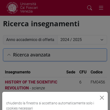
Università
Ca' Foscari
Venezia
Ricerca insegnamenti
Anno accademico di offerta
Ricerca avanzata
Insegnamento
Sede
CFU
Codice
HISTORY OF THE SCIENTIFIC
6
FM0456
REVOLUTION
-
scienze
filosofiche [FM61]
chiudendo la finestra si accettano automaticamente solo i
cookies necessari