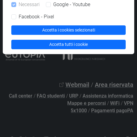
Necessari
Google - Youtube
PEC
protocollo@pec.unive.it
P.IVA 00816350276 - C.F. 80007720271
Facebook - Pixel
Privacy
/
Cookies
/
Credits e note legali
Accetta i cookies selezionati
Accessibilità
/
Elenco siti tematici
Accetta tutti i cookie
Webmail
/
Area riservata
Call center
/
FAQ studenti
/
URP
/
Assistenza informatica
Mappe e percorsi
/
WiFi
/
VPN
5x1000
/
Pagamenti pagoPA