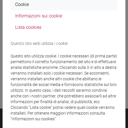
Cookie
Ricerca insegnamenti
Informazioni sui cookie
Ricerca aule
Lista cookies
Ricerca sedi
Questo sito web utilizza i cookie
Ricerca strutture
Questo sito utilizza cookie. I cookie necessari (di prima parte)
permettono il corretto funzionamento del sito e di effettuare
Ricerca pubblicazioni
analisi statistiche anonime. Cliccando sulla X in alto a destra
verranno installati solo i cookie necessari. Se acconsenti,
Ricerca risorse bibliografiche
verranno installati anche altri cookie che abilitano le
funzionalità dei social media e forniscono statistiche sul loro
utilizzo. In questo caso, i dati raccolti saranno condivisi
anche con i nostri partner, che potrebbero associarli ad altre
informazioni per finalità di analisi, di pubblicità, ecc.
Cliccando “Lista cookie” potrai vedere quali cookie verranno
installati. Per ottenere maggiori informazioni consulta
Università Ca’ Foscari
“Informazioni sui cookies”.
Dorsoduro 3246, 30123 Venezia