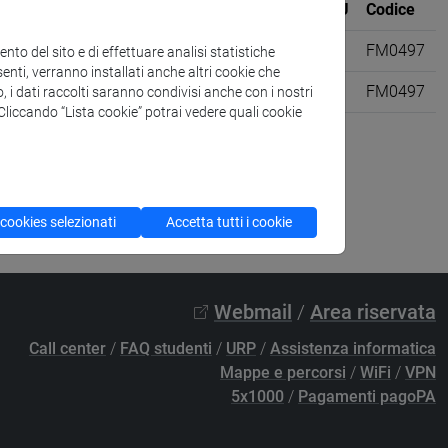
Sede
CFU
Codice
s [FM11]
VENEZIA
6
FM0497
to del sito e di effettuare analisi statistiche
enti, verranno installati anche altri cookie che
e delle attività culturali [EM3]
6
FM0497
o, i dati raccolti saranno condivisi anche con i nostri
. Cliccando “Lista cookie” potrai vedere quali cookie
 cookies selezionati
Accetta tutti i cookie
Webmail
/
Area riservata
Call center
/
FAQ studenti
/
URP
/
Assistenza informatica
Mappe e percorsi
/
WiFi
/
VPN
5x1000
/
Pagamenti pagoPA