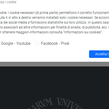
zza i cookie
to
 AND DIGITIZATION PRACTICES
-
digital and public humanitie
ookie. I cookie necessari (di prima parte) permettono il corretto funzionamen
la X in alto a destra verranno installati solo i cookie necessari. Se accons
 AND DIGITIZATION PRACTICES
-
economia e gestione delle arti 
tà dei social media e forniscono statistiche sul loro utilizzo. In questo cas
o associarli ad altre informazioni per finalità di analisi, di pubblicità, ecc
er ottenere maggiori informazioni consulta “Informazioni sui cookies”.
Google - Youtube
Facebook - Pixel
Accetta i