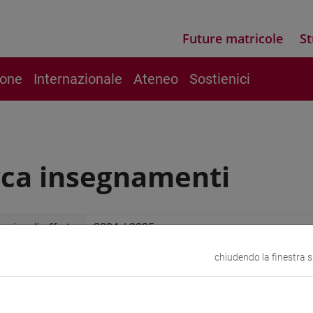
Future matricole
St
ione
Internazionale
Ateneo
Sostienici
rca insegnamenti
mico di offerta
chiudendo la finestra 
a avanzata