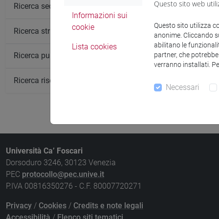
Questo sito web utili
Insegnamen
Ricerca sedi
Informazioni sui
PUBLIC ART
Questo sito utilizza c
cookie
Ricerca strutture
anonime. Cliccando sul
PUBLIC ART
abilitano le funzionali
Lista cookies
partner, che potrebber
Ricerca pubblicazioni
verranno installati. P
Ricerca risorse bibliografiche
Necessari
Università Ca’ Foscari
Dorsoduro 3246, 30123 Venezia
PEC
protocollo@pec.unive.it
P.IVA 00816350276 - C.F. 80007720271
Privacy
/
Cookies
/
Credits e note legali
Accessibilità
/
Elenco siti tematici