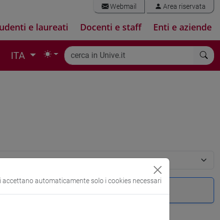
Webmail
Area riservata
udenti e laureati
Docenti e staff
Enti e aziende
ITA
si accettano automaticamente solo i cookies necessari