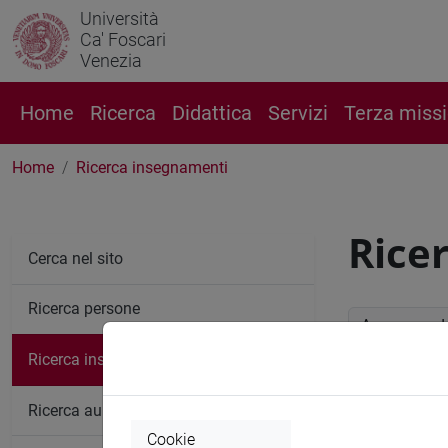
Università
Ca' Foscari
Venezia
Home
Ricerca
Didattica
Servizi
Terza miss
Home
Ricerca insegnamenti
Rice
Cerca nel sito
Ricerca persone
Anno accade
Ricerca insegnamenti
Ricerc
Ricerca aule
Cookie