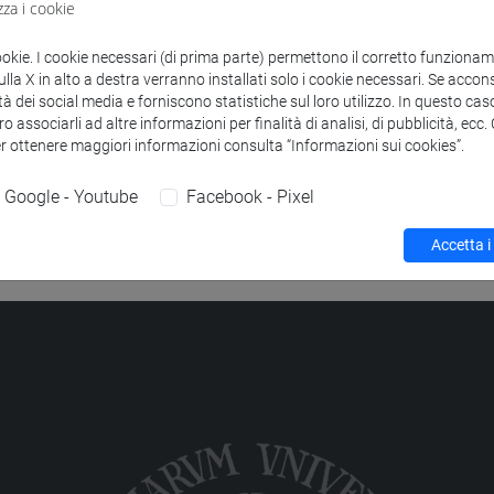
zza i cookie
to
STEMS AND SOCIAL POLICIES IN EUROPE
-
lavoro, cittadinanz
ookie. I cookie necessari (di prima parte) permettono il corretto funzionamen
la X in alto a destra verranno installati solo i cookie necessari. Se accons
STEMS AND SOCIAL POLICIES IN EUROPE
-
scienze filosofich
tà dei social media e forniscono statistiche sul loro utilizzo. In questo cas
o associarli ad altre informazioni per finalità di analisi, di pubblicità, ecc
er ottenere maggiori informazioni consulta “Informazioni sui cookies”.
Google - Youtube
Facebook - Pixel
Accetta i