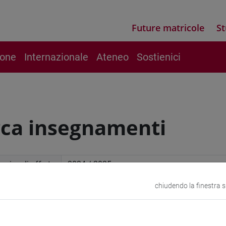
Future matricole
St
ione
Internazionale
Ateneo
Sostienici
rca insegnamenti
mico di offerta
chiudendo la finestra 
a avanzata