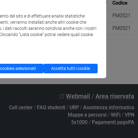
Sede
CFU
Codice
a sociale, interculturalità [FM8]
6
FM0521
to del sito e di effettuare analisi statistiche
enti, verranno installati anche altri cookie che
e [FM61]
6
FM0521
o, i dati raccolti saranno condivisi anche con i nostri
. Cliccando “Lista cookie” potrai vedere quali cookie
 cookies selezionati
Accetta tutti i cookie
Webmail
/
Area riservata
Call center
/
FAQ studenti
/
URP
/
Assistenza informatica
Mappe e percorsi
/
WiFi
/
VPN
5x1000
/
Pagamenti pagoPA