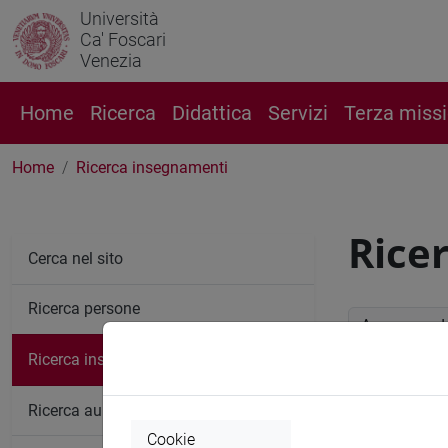
Università
Ca' Foscari
Venezia
Home
Ricerca
Didattica
Servizi
Terza miss
Home
Ricerca insegnamenti
Rice
Cerca nel sito
Ricerca persone
Anno accade
Ricerca insegnamenti
Ricerc
Ricerca aule
Cookie