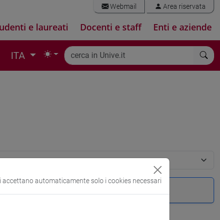
Webmail
Area riservata
udenti e laureati
Docenti e staff
Enti e aziende
ITA
si accettano automaticamente solo i cookies necessari