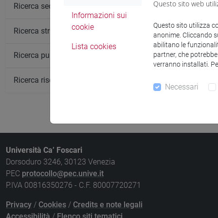
Questo sito web utili
Insegnamen
Ricerca sedi
Informazioni sui
WELFARE SY
Questo sito utilizza c
cookie
Ricerca strutture
anonime. Cliccando sul
WELFARE SY
abilitano le funzionali
Lista cookies
partner, che potrebber
Ricerca pubblicazioni
verranno installati. P
Ricerca risorse bibliografiche
Necessari
Università Ca’ Foscari
Dorsoduro 3246, 30123 Venezia
PEC
protocollo@pec.unive.it
P.IVA 00816350276 - C.F. 80007720271
Privacy
/
Cookies
/
Credits e note legali
Accessibilità
/
Elenco siti tematici