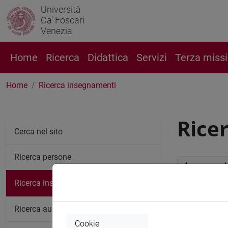
Università
Ca' Foscari
Venezia
Home
Ricerca
Didattica
Servizi
Terza miss
Home
Ricerca insegnamenti
Rice
Cerca nel sito
Ricerca persone
Anno accade
Ricerca insegnamenti
Ricerc
Ricerca aule
Cookie