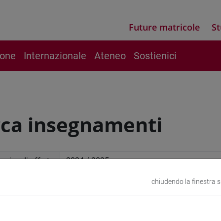
Future matricole
St
ione
Internazionale
Ateneo
Sostienici
rca insegnamenti
mico di offerta
chiudendo la finestra 
a avanzata