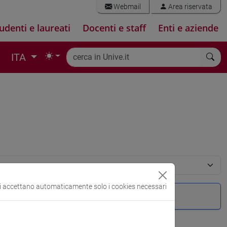
Webmail
Area riservata
udenti e laureati
Docenti e staff
Enti e aziende
ITA
si accettano automaticamente solo i cookies necessari