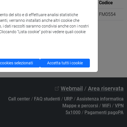
Sede
CFU
Codice
e [FM61]
6
FM0554
to del sito e di effettuare analisi statistiche
enti, verranno installati anche altri cookie che
o, i dati raccolti saranno condivisi anche con i nostri
. Cliccando “Lista cookie” potrai vedere quali cookie
 cookies selezionati
Accetta tutti i cookie
Webmail
/
Area riservata
Call center
/
FAQ studenti
/
URP
/
Assistenza informatica
Mappe e percorsi
/
WiFi
/
VPN
5x1000
/
Pagamenti pagoPA