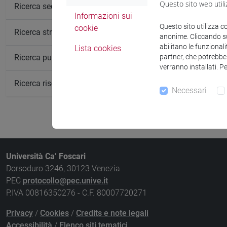
Questo sito web utili
Insegnamen
Ricerca sedi
Informazioni sui
POLITICHE 
Questo sito utilizza c
cookie
Ricerca strutture
anonime. Cliccando sul
abilitano le funzionali
Lista cookies
partner, che potrebber
Ricerca pubblicazioni
verranno installati. P
Ricerca risorse bibliografiche
Necessari
Università Ca’ Foscari
Dorsoduro 3246, 30123 Venezia
PEC
protocollo@pec.unive.it
P.IVA 00816350276 - C.F. 80007720271
Privacy
/
Cookies
/
Credits e note legali
Accessibilità
/
Elenco siti tematici