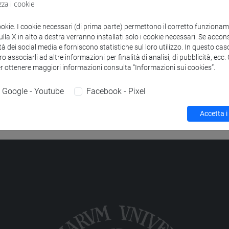
zza i cookie
to
DI CONTRASTO AI NUOVI RISCHI SOCIALI I
-
scienze filosofich
ookie. I cookie necessari (di prima parte) permettono il corretto funzionamen
la X in alto a destra verranno installati solo i cookie necessari. Se accons
tà dei social media e forniscono statistiche sul loro utilizzo. In questo cas
o associarli ad altre informazioni per finalità di analisi, di pubblicità, ecc
er ottenere maggiori informazioni consulta “Informazioni sui cookies”.
Google - Youtube
Facebook - Pixel
Accetta i