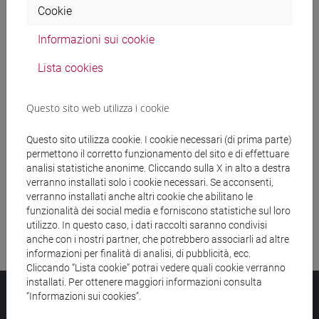
Cookie
Ricerca insegnamenti
Informazioni sui cookie
Ricerca aule
Lista cookies
Ricerca sedi
Questo sito web utilizza i cookie
Ricerca strutture
Questo sito utilizza cookie. I cookie necessari (di prima parte)
permettono il corretto funzionamento del sito e di effettuare
Ricerca pubblicazioni
analisi statistiche anonime. Cliccando sulla X in alto a destra
verranno installati solo i cookie necessari. Se acconsenti,
Ricerca risorse bibliografiche
verranno installati anche altri cookie che abilitano le
funzionalità dei social media e forniscono statistiche sul loro
utilizzo. In questo caso, i dati raccolti saranno condivisi
anche con i nostri partner, che potrebbero associarli ad altre
informazioni per finalità di analisi, di pubblicità, ecc.
Cliccando “Lista cookie” potrai vedere quali cookie verranno
installati. Per ottenere maggiori informazioni consulta
Università Ca’ Foscari
“Informazioni sui cookies”.
Dorsoduro 3246, 30123 Venezia