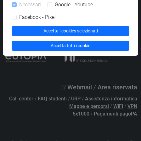
Necessari
Google - Youtube
PEC
protocollo@pec.unive.it
P.IVA 00816350276 - C.F. 80007720271
Facebook - Pixel
Privacy
/
Cookies
/
Credits e note legali
Accetta i cookies selezionati
Accessibilità
/
Elenco siti tematici
Accetta tutti i cookie
Webmail
/
Area riservata
Call center
/
FAQ studenti
/
URP
/
Assistenza informatica
Mappe e percorsi
/
WiFi
/
VPN
5x1000
/
Pagamenti pagoPA