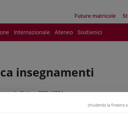
Future matricole
St
ione
Internazionale
Ateneo
Sostienici
rca insegnamenti
mico di offerta
chiudendo la finestra 
a avanzata