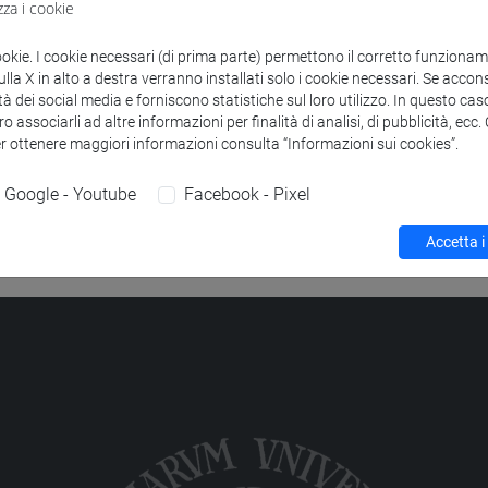
segnamenti che corrispondono ai criteri di ricerca.
zza i cookie
ookie. I cookie necessari (di prima parte) permettono il corretto funzionamen
la X in alto a destra verranno installati solo i cookie necessari. Se accons
tà dei social media e forniscono statistiche sul loro utilizzo. In questo cas
o associarli ad altre informazioni per finalità di analisi, di pubblicità, ecc
er ottenere maggiori informazioni consulta “Informazioni sui cookies”.
Google - Youtube
Facebook - Pixel
Accetta i