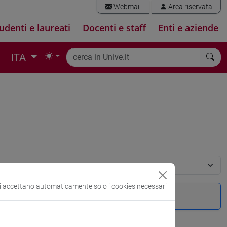
Webmail
Area riservata
udenti e laureati
Docenti e staff
Enti e aziende
ITA
si accettano automaticamente solo i cookies necessari