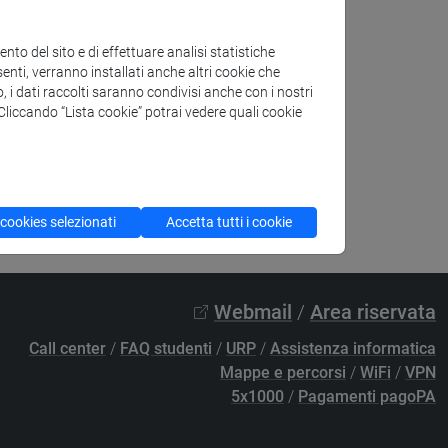
to del sito e di effettuare analisi statistiche
enti, verranno installati anche altri cookie che
o, i dati raccolti saranno condivisi anche con i nostri
. Cliccando “Lista cookie” potrai vedere quali cookie
 cookies selezionati
Accetta tutti i cookie
Webmail
/
Area riservata
Call center
/
FAQ studenti
/
URP
/
Assistenza informatica
Mappe e percorsi
/
WiFi
/
VPN
5x1000
/
Pagamenti pagoPA