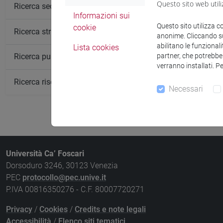
Non ci sono in
Questo sito web utili
Ricerca sedi
Informazioni sui
Questo sito utilizza c
cookie
Ricerca strutture
anonime. Cliccando sul
abilitano le funzionali
Lista cookies
partner, che potrebber
Ricerca pubblicazioni
verranno installati. P
Ricerca risorse bibliografiche
Necessari
Università Ca’ Foscari
Dorsoduro 3246, 30123 Venezia
PEC
protocollo@pec.unive.it
P.IVA 00816350276 - C.F. 80007720271
Privacy
/
Cookies
/
Credits e note legali
Accessibilità
/
Elenco siti tematici