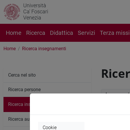
Università
Ca' Foscari
Venezia
Home
Ricerca
Didattica
Servizi
Terza miss
Home
Ricerca insegnamenti
Rice
Cerca nel sito
Ricerca persone
Anno accade
Ricerca insegnamenti
Ricerc
Ricerca aule
Cookie