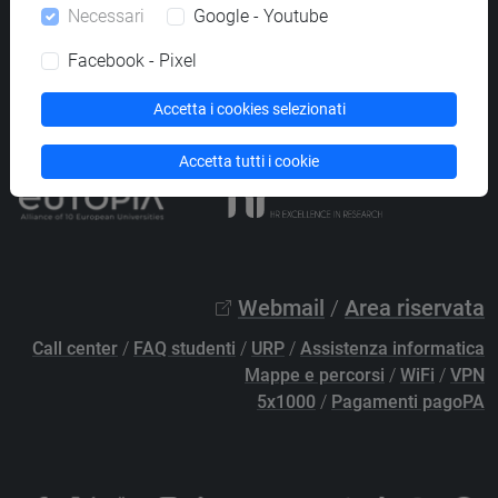
Necessari
Google - Youtube
PEC
protocollo@pec.unive.it
P.IVA 00816350276 - C.F. 80007720271
Facebook - Pixel
Privacy
/
Cookies
/
Credits e note legali
Accetta i cookies selezionati
Accessibilità
/
Elenco siti tematici
Accetta tutti i cookie
Webmail
/
Area riservata
Call center
/
FAQ studenti
/
URP
/
Assistenza informatica
Mappe e percorsi
/
WiFi
/
VPN
5x1000
/
Pagamenti pagoPA