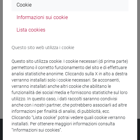
Cookie
Ricerca insegnamenti
Informazioni sui cookie
Ricerca aule
Lista cookies
Ricerca sedi
Questo sito web utilizza i cookie
Ricerca strutture
Questo sito utilizza cookie. I cookie necessari (di prima parte)
permettono il corretto funzionamento del sito e di effettuare
Ricerca pubblicazioni
analisi statistiche anonime. Cliccando sulla X in alto a destra
verranno installati solo i cookie necessari. Se acconsenti,
Ricerca risorse bibliografiche
verranno installati anche altri cookie che abilitano le
funzionalità dei social media e forniscono statistiche sul loro
utilizzo. In questo caso, i dati raccolti saranno condivisi
anche con i nostri partner, che potrebbero associarli ad altre
informazioni per finalità di analisi, di pubblicità, ecc.
Cliccando “Lista cookie” potrai vedere quali cookie verranno
installati. Per ottenere maggiori informazioni consulta
Università Ca’ Foscari
“Informazioni sui cookies”.
Dorsoduro 3246, 30123 Venezia