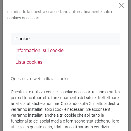
ANTROPOLOGIA
VENEZIA
6
FT0003
chiudendo la finestra si accettano automaticamente solo i
CULTURALE, INTRODUZIONE
cookies necessari
-
storia [FT5]
Cookie
Cerca nel sito
Informazioni sui cookie
Ricerca persone
Lista cookies
Ricerca insegnamenti
Questo sito web utilizza i cookie
Ricerca aule
Questo sito utilizza cookie. I cookie necessari (di prima parte)
permettono il corretto funzionamento del sito e di effettuare
analisi statistiche anonime. Cliccando sulla X in alto a destra
Ricerca sedi
verranno installati solo i cookie necessari. Se acconsenti,
verranno installati anche altri cookie che abilitano le
Ricerca strutture
funzionalità dei social media e forniscono statistiche sul loro
utilizzo. In questo caso, i dati raccolti saranno condivisi