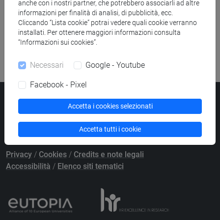
anche con i nostri partner, che potrebbero associarli ad altre
Ricerca pubblicazioni
informazioni per finalità di analisi, di pubblicità, ecc.
Cliccando “Lista cookie” potrai vedere quali cookie verranno
Ricerca risorse bibliografiche
installati. Per ottenere maggiori informazioni consulta
“Informazioni sui cookies”.
Necessari
Google - Youtube
Facebook - Pixel
Università Ca’ Foscari
Accetta i cookies selezionati
Dorsoduro 3246, 30123 Venezia
PEC
protocollo@pec.unive.it
Accetta tutti i cookie
P.IVA 00816350276 - C.F. 80007720271
Privacy
/
Cookies
/
Credits e note legali
Accessibilità
/
Elenco siti tematici