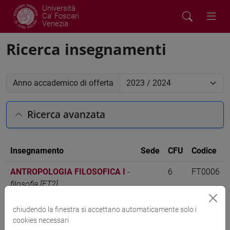
Università
Ca' Foscari
Venezia
Ricerca insegnamenti
Anno accademico di offerta
Ricerca avanzata
Insegnamento
Sede
CFU
Codice
ANTROPOLOGIA FILOSOFICA I
-
6
FT0006
filosofia [FT2]
chiudendo la finestra si accettano automaticamente solo i
cookies necessari
Cerca nel sito