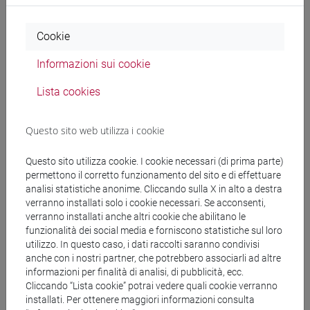
Ricerca persone
Cookie
Informazioni sui cookie
Ricerca insegnamenti
Lista cookies
Ricerca aule
Questo sito web utilizza i cookie
Ricerca sedi
Questo sito utilizza cookie. I cookie necessari (di prima parte)
Ricerca strutture
permettono il corretto funzionamento del sito e di effettuare
analisi statistiche anonime. Cliccando sulla X in alto a destra
verranno installati solo i cookie necessari. Se acconsenti,
Ricerca pubblicazioni
verranno installati anche altri cookie che abilitano le
funzionalità dei social media e forniscono statistiche sul loro
Ricerca risorse bibliografiche
utilizzo. In questo caso, i dati raccolti saranno condivisi
anche con i nostri partner, che potrebbero associarli ad altre
informazioni per finalità di analisi, di pubblicità, ecc.
Cliccando “Lista cookie” potrai vedere quali cookie verranno
installati. Per ottenere maggiori informazioni consulta