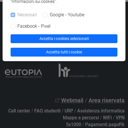
“Informazioni sui cookies”.
Università Ca’ Foscari
Necessari
Google - Youtube
Dorsoduro 3246, 30123 Venezia
PEC
protocollo@pec.unive.it
Facebook - Pixel
P.IVA 00816350276 - C.F. 80007720271
Accetta i cookies selezionati
Privacy
/
Cookies
/
Credits e note legali
Accessibilità
/
Elenco siti tematici
Accetta tutti i cookie
Webmail
/
Area riservata
Call center
/
FAQ studenti
/
URP
/
Assistenza informatica
Mappe e percorsi
/
WiFi
/
VPN
5x1000
/
Pagamenti pagoPA