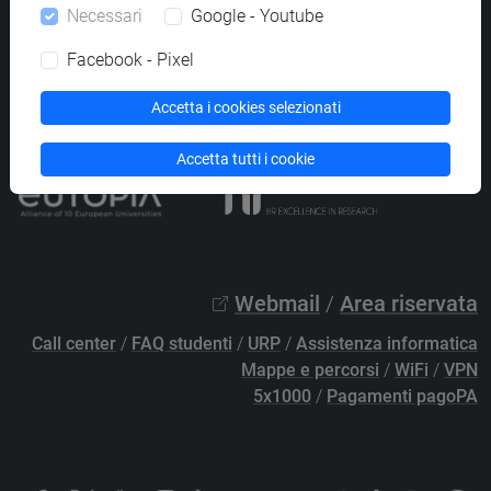
Necessari
Google - Youtube
PEC
protocollo@pec.unive.it
P.IVA 00816350276 - C.F. 80007720271
Facebook - Pixel
Privacy
/
Cookies
/
Credits e note legali
Accetta i cookies selezionati
Accessibilità
/
Elenco siti tematici
Accetta tutti i cookie
Webmail
/
Area riservata
Call center
/
FAQ studenti
/
URP
/
Assistenza informatica
Mappe e percorsi
/
WiFi
/
VPN
5x1000
/
Pagamenti pagoPA