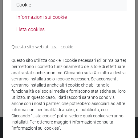
Cookie
Ricerca insegnamenti
Informazioni sui cookie
Ricerca aule
Lista cookies
Ricerca sedi
Questo sito web utilizza i cookie
Ricerca strutture
Questo sito utilizza cookie. I cookie necessari (di prima parte)
permettono il corretto funzionamento del sito e di effettuare
Ricerca pubblicazioni
analisi statistiche anonime. Cliccando sulla X in alto a destra
verranno installati solo i cookie necessari. Se acconsenti,
Ricerca risorse bibliografiche
verranno installati anche altri cookie che abilitano le
funzionalità dei social media e forniscono statistiche sul loro
utilizzo. In questo caso, i dati raccolti saranno condivisi
anche con i nostri partner, che potrebbero associarli ad altre
informazioni per finalità di analisi, di pubblicità, ecc.
Cliccando “Lista cookie” potrai vedere quali cookie verranno
installati. Per ottenere maggiori informazioni consulta
Università Ca’ Foscari
“Informazioni sui cookies”.
Dorsoduro 3246, 30123 Venezia