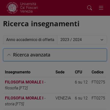
Università
Ca' Foscari
Venezia
Ricerca insegnamenti
Anno accademico di offerta
Ricerca avanzata
Insegnamento
Sede
CFU
Codice
FILOSOFIA MORALE I
-
6 su 12
FT0275
filosofia [FT2]
FILOSOFIA MORALE I
-
VENEZIA
6 su 12
FT0275
storia [FT5]