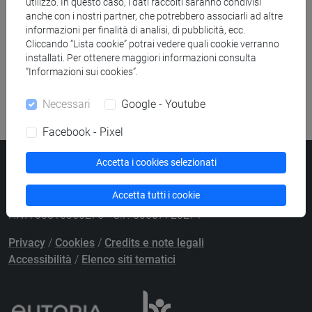
utilizzo. In questo caso, i dati raccolti saranno condivisi
anche con i nostri partner, che potrebbero associarli ad altre
Ricerca pubblicazioni
informazioni per finalità di analisi, di pubblicità, ecc.
Cliccando “Lista cookie” potrai vedere quali cookie verranno
installati. Per ottenere maggiori informazioni consulta
Ricerca risorse bibliografiche
“Informazioni sui cookies”.
Necessari
Google - Youtube
Facebook - Pixel
Accetta i cookies selezionati
Università Ca’ Foscari
Dorsoduro 3246, 30123 Venezia
Accetta tutti i cookie
PEC
protocollo@pec.unive.it
P.IVA 00816350276 - C.F. 80007720271
Privacy
/
Cookies
/
Credits e note legali
Accessibilità
/
Elenco siti tematici