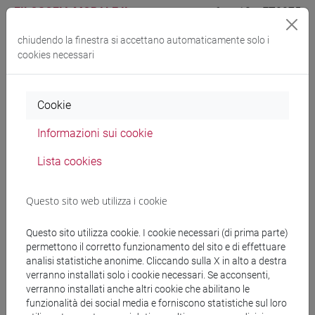
FILOSOFIA MORALE II
-
6 su 12
FT0275
filosofia [FT2]
chiudendo la finestra si accettano automaticamente solo i
cookies necessari
FILOSOFIA MORALE II
-
VENEZIA
6 su 12
FT0275
storia [FT5]
Cookie
Cerca nel sito
Informazioni sui cookie
Lista cookies
Ricerca persone
Questo sito web utilizza i cookie
Ricerca insegnamenti
Questo sito utilizza cookie. I cookie necessari (di prima parte)
Ricerca aule
permettono il corretto funzionamento del sito e di effettuare
analisi statistiche anonime. Cliccando sulla X in alto a destra
Ricerca sedi
verranno installati solo i cookie necessari. Se acconsenti,
verranno installati anche altri cookie che abilitano le
funzionalità dei social media e forniscono statistiche sul loro
Ricerca strutture