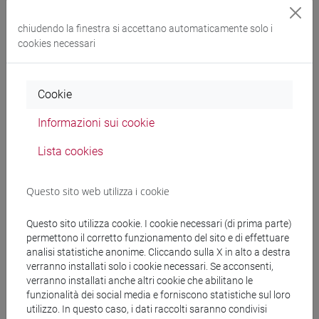
CLASSICA I Cognomi M-Z
-
chiudendo la finestra si accettano automaticamente solo i
conservazione e gestione dei beni
cookies necessari
e delle attività culturali [FT1]
Cookie
Cerca nel sito
Informazioni sui cookie
Ricerca persone
Lista cookies
Ricerca insegnamenti
Questo sito web utilizza i cookie
Ricerca aule
Questo sito utilizza cookie. I cookie necessari (di prima parte)
permettono il corretto funzionamento del sito e di effettuare
analisi statistiche anonime. Cliccando sulla X in alto a destra
Ricerca sedi
verranno installati solo i cookie necessari. Se acconsenti,
verranno installati anche altri cookie che abilitano le
Ricerca strutture
funzionalità dei social media e forniscono statistiche sul loro
utilizzo. In questo caso, i dati raccolti saranno condivisi