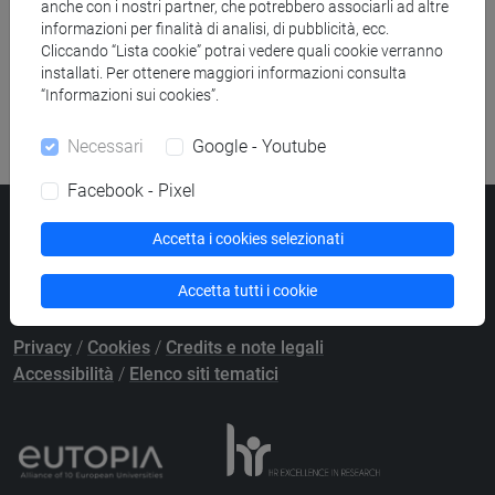
anche con i nostri partner, che potrebbero associarli ad altre
Ricerca pubblicazioni
informazioni per finalità di analisi, di pubblicità, ecc.
Cliccando “Lista cookie” potrai vedere quali cookie verranno
Ricerca risorse bibliografiche
installati. Per ottenere maggiori informazioni consulta
“Informazioni sui cookies”.
Necessari
Google - Youtube
Facebook - Pixel
Università Ca’ Foscari
Accetta i cookies selezionati
Dorsoduro 3246, 30123 Venezia
PEC
protocollo@pec.unive.it
Accetta tutti i cookie
P.IVA 00816350276 - C.F. 80007720271
Privacy
/
Cookies
/
Credits e note legali
Accessibilità
/
Elenco siti tematici