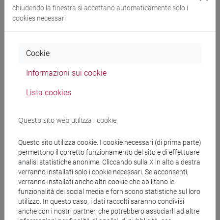
chiudendo la finestra si accettano automaticamente solo i
[FT5]
cookies necessari
Cerca nel sito
Cookie
Informazioni sui cookie
Ricerca persone
Lista cookies
Ricerca insegnamenti
Questo sito web utilizza i cookie
Ricerca aule
Questo sito utilizza cookie. I cookie necessari (di prima parte)
Ricerca sedi
permettono il corretto funzionamento del sito e di effettuare
analisi statistiche anonime. Cliccando sulla X in alto a destra
verranno installati solo i cookie necessari. Se acconsenti,
Ricerca strutture
verranno installati anche altri cookie che abilitano le
funzionalità dei social media e forniscono statistiche sul loro
Ricerca pubblicazioni
utilizzo. In questo caso, i dati raccolti saranno condivisi
anche con i nostri partner, che potrebbero associarli ad altre