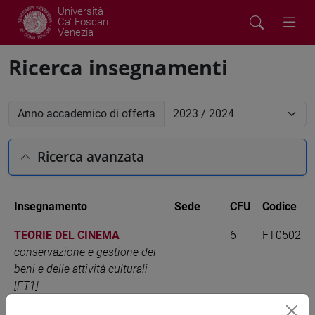
Università
Ca' Foscari
Venezia
Ricerca insegnamenti
Anno accademico di offerta
Ricerca avanzata
Insegnamento
Sede
CFU
Codice
TEORIE DEL CINEMA
-
6
FT0502
conservazione e gestione dei
beni e delle attività culturali
[FT1]
TEORIE DEL CINEMA
-
storia
VENEZIA
6
FT0502