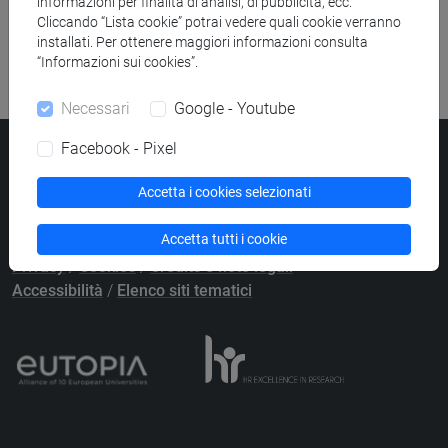
informazioni per finalità di analisi, di pubblicità, ecc.
Ricerca risorse bibliografiche
Cliccando “Lista cookie” potrai vedere quali cookie verranno
installati. Per ottenere maggiori informazioni consulta
“Informazioni sui cookies”.
Necessari
Google - Youtube
Facebook - Pixel
Università Ca’ Foscari
Dorsoduro 3246, 30123 Venezia
Accetta i cookies selezionati
PEC
protocollo@pec.unive.it
P.IVA 00816350276 - C.F. 80007720271
Accetta tutti i cookie
Privacy
/
Cookies
/
Credits e note legali
Accessibilità
/
Elenco siti tematici