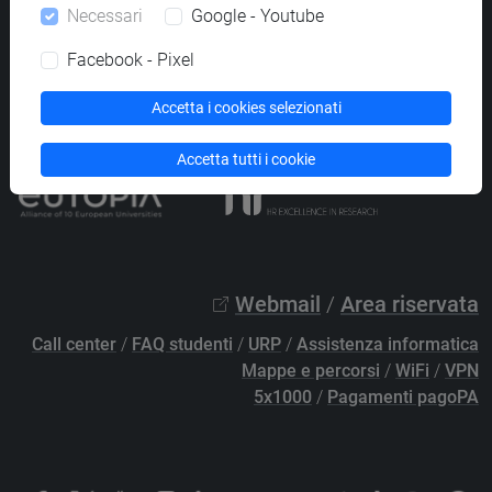
Necessari
Google - Youtube
PEC
protocollo@pec.unive.it
P.IVA 00816350276 - C.F. 80007720271
Facebook - Pixel
Privacy
/
Cookies
/
Credits e note legali
Accetta i cookies selezionati
Accessibilità
/
Elenco siti tematici
Accetta tutti i cookie
Webmail
/
Area riservata
Call center
/
FAQ studenti
/
URP
/
Assistenza informatica
Mappe e percorsi
/
WiFi
/
VPN
5x1000
/
Pagamenti pagoPA