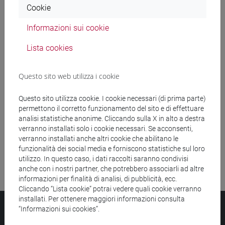
Cookie
Ricerca insegnamenti
Informazioni sui cookie
Ricerca aule
Lista cookies
Ricerca sedi
Questo sito web utilizza i cookie
Ricerca strutture
Questo sito utilizza cookie. I cookie necessari (di prima parte)
permettono il corretto funzionamento del sito e di effettuare
Ricerca pubblicazioni
analisi statistiche anonime. Cliccando sulla X in alto a destra
verranno installati solo i cookie necessari. Se acconsenti,
Ricerca risorse bibliografiche
verranno installati anche altri cookie che abilitano le
funzionalità dei social media e forniscono statistiche sul loro
utilizzo. In questo caso, i dati raccolti saranno condivisi
anche con i nostri partner, che potrebbero associarli ad altre
informazioni per finalità di analisi, di pubblicità, ecc.
Cliccando “Lista cookie” potrai vedere quali cookie verranno
installati. Per ottenere maggiori informazioni consulta
Università Ca’ Foscari
“Informazioni sui cookies”.
Dorsoduro 3246, 30123 Venezia