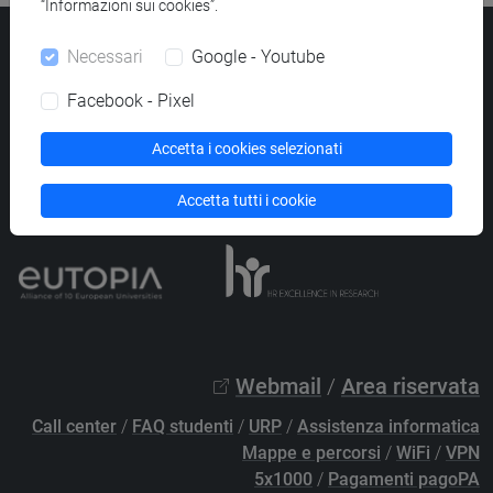
“Informazioni sui cookies”.
Università Ca’ Foscari
Necessari
Google - Youtube
Dorsoduro 3246, 30123 Venezia
PEC
protocollo@pec.unive.it
Facebook - Pixel
P.IVA 00816350276 - C.F. 80007720271
Accetta i cookies selezionati
Privacy
/
Cookies
/
Credits e note legali
Accessibilità
/
Elenco siti tematici
Accetta tutti i cookie
Webmail
/
Area riservata
Call center
/
FAQ studenti
/
URP
/
Assistenza informatica
Mappe e percorsi
/
WiFi
/
VPN
5x1000
/
Pagamenti pagoPA