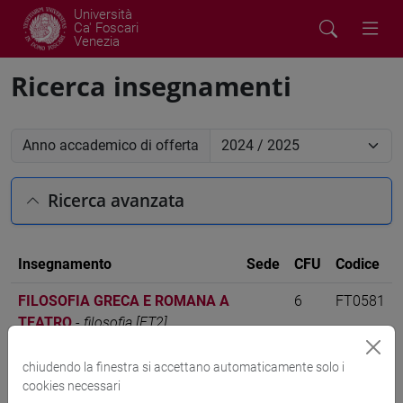
Università
Ca' Foscari
Venezia
Ricerca insegnamenti
Anno accademico di offerta
Ricerca avanzata
Insegnamento
Sede
CFU
Codice
FILOSOFIA GRECA E ROMANA A
6
FT0581
TEATRO
-
filosofia [FT2]
chiudendo la finestra si accettano automaticamente solo i
cookies necessari
Cerca nel sito