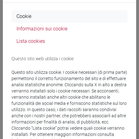
Ricerca persone
Cookie
Informazioni sui cookie
Ricerca insegnamenti
Lista cookies
Ricerca aule
Questo sito web utilizza i cookie
Ricerca sedi
Questo sito utilizza cookie. I cookie necessari (di prima parte)
Ricerca strutture
permettono il corretto funzionamento del sito e di effettuare
analisi statistiche anonime. Cliccando sulla X in alto a destra
verranno installati solo i cookie necessari. Se acconsenti,
Ricerca pubblicazioni
verranno installati anche altri cookie che abilitano le
funzionalità dei social media e forniscono statistiche sul loro
Ricerca risorse bibliografiche
utilizzo. In questo caso, i dati raccolti saranno condivisi
anche con i nostri partner, che potrebbero associarli ad altre
informazioni per finalità di analisi, di pubblicità, ecc.
Cliccando “Lista cookie” potrai vedere quali cookie verranno
installati. Per ottenere maggiori informazioni consulta