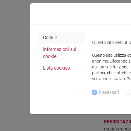
ESERCITAZI
mediterranea
ESERCITAZI
mediterranea
Cookie
Questo sito web utili
ESERCITAZI
Informazioni sui
dell'africa m
Questo sito utilizza c
cookie
anonime. Cliccando sul
ESERCITAZI
abilitano le funzionali
Lista cookies
dell'africa m
partner, che potrebber
verranno installati. P
ESERCITAZI
etnolinguist
Necessari
ESERCITAZI
etnolinguist
ESERCITAZI
mediterranea