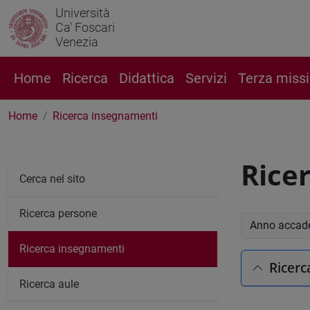
Università
Ca' Foscari
Venezia
Home
Ricerca
Didattica
Servizi
Terza miss
Home
Ricerca insegnamenti
Rice
Cerca nel sito
Ricerca persone
Anno accade
Ricerca insegnamenti
Ricerc
Ricerca aule