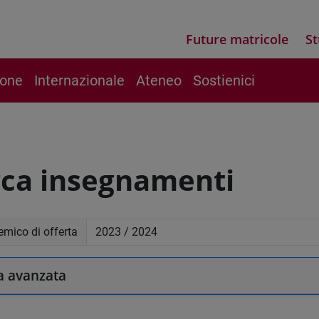
Future matricole
St
ione
Internazionale
Ateneo
Sostienici
rca insegnamenti
mico di offerta
a avanzata