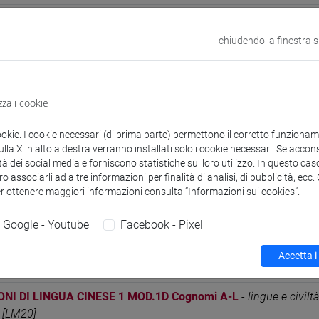
ONI DI LINGUA CINESE 1 MOD.1C Cognomi A-L
-
lingue e civiltà
 [LM20]
chiudendo la finestra 
ONI DI LINGUA CINESE 1 MOD.1C Cognomi M-Z
-
lingue e civilt
 [LM20]
zza i cookie
ONI DI LINGUA CINESE 1 MOD.1C Cognomi A-L
-
lingue, economi
editerranea [LM40]
ookie. I cookie necessari (di prima parte) permettono il corretto funzionamen
la X in alto a destra verranno installati solo i cookie necessari. Se accons
ONI DI LINGUA CINESE 1 MOD.1C Cognomi M-Z
-
lingue, econom
tà dei social media e forniscono statistiche sul loro utilizzo. In questo cas
editerranea [LM40]
o associarli ad altre informazioni per finalità di analisi, di pubblicità, ecc
er ottenere maggiori informazioni consulta “Informazioni sui cookies”.
ONI DI LINGUA CINESE 1 MOD.1D Cognomi A-L
-
antropologia c
ica [FM10]
Google - Youtube
Facebook - Pixel
ONI DI LINGUA CINESE 1 MOD.1D Cognomi M-Z
-
antropologia c
Accetta i
ica [FM10]
ONI DI LINGUA CINESE 1 MOD.1D Cognomi A-L
-
lingue e civiltà
 [LM20]