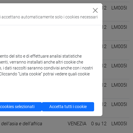
 dell'asia e dell'africa
VENEZIA
0 su 12
LM005I
si accettano automaticamente solo i cookies necessari
à dell'asia e dell'africa
VENEZIA
0 su 12
LM005I
e e istituzioni dell'asia e
VENEZIA
0 su 12
LM005I
to del sito e di effettuare analisi statistiche
enti, verranno installati anche altri cookie che
ie e istituzioni dell'asia e
VENEZIA
0 su 12
LM005I
o, i dati raccolti saranno condivisi anche con i nostri
. Cliccando “Lista cookie” potrai vedere quali cookie
ulturale, etnologia,
VENEZIA
0 su 12
LM005I
ulturale, etnologia,
VENEZIA
0 su 12
LM005I
 cookies selezionati
Accetta tutti i cookie
 dell'asia e dell'africa
VENEZIA
0 su 12
LM005I