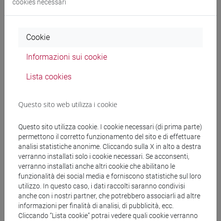
cookies necessari
Cerca nel sito
Cookie
Ricerca persone
Informazioni sui cookie
Ricerca insegnamenti
Lista cookies
Ricerca aule
Questo sito web utilizza i cookie
Ricerca sedi
Questo sito utilizza cookie. I cookie necessari (di prima parte)
permettono il corretto funzionamento del sito e di effettuare
Ricerca strutture
analisi statistiche anonime. Cliccando sulla X in alto a destra
verranno installati solo i cookie necessari. Se acconsenti,
verranno installati anche altri cookie che abilitano le
Ricerca pubblicazioni
funzionalità dei social media e forniscono statistiche sul loro
utilizzo. In questo caso, i dati raccolti saranno condivisi
Ricerca risorse bibliografiche
anche con i nostri partner, che potrebbero associarli ad altre
informazioni per finalità di analisi, di pubblicità, ecc.
Cliccando “Lista cookie” potrai vedere quali cookie verranno