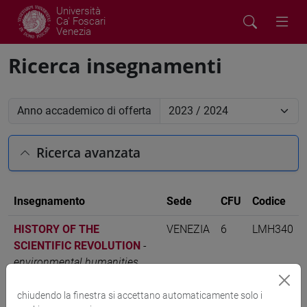
Università
Ca' Foscari
Venezia
Ricerca insegnamenti
Anno accademico di offerta
Ricerca avanzata
Insegnamento
Sede
CFU
Codice
HISTORY OF THE
VENEZIA
6
LMH340
SCIENTIFIC REVOLUTION
-
environmental humanities
[LM10]
chiudendo la finestra si accettano automaticamente solo i