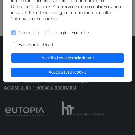
informazioni per finalità di analisi, di pubblicità, ecc.
Ricerca risorse bibliografiche
Cliccando “Lista cookie” potrai vedere quali cookie verranno
installati. Per ottenere maggiori informazioni consulta
“Informazioni sui cookies”.
Necessari
Google - Youtube
Facebook - Pixel
Università Ca’ Foscari
Dorsoduro 3246, 30123 Venezia
Accetta i cookies selezionati
PEC
protocollo@pec.unive.it
P.IVA 00816350276 - C.F. 80007720271
Accetta tutti i cookie
Privacy
/
Cookies
/
Credits e note legali
Accessibilità
/
Elenco siti tematici