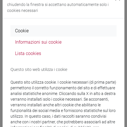
chiudendo la finestra si accettano automaticamente solo i
[LT10]
cookies necessari
Cerca nel sito
Cookie
Informazioni sui cookie
Ricerca persone
Lista cookies
Ricerca insegnamenti
Questo sito web utilizza i cookie
Ricerca aule
Questo sito utilizza cookie. I cookie necessari (di prima parte)
Ricerca sedi
permettono il corretto funzionamento del sito e di effettuare
analisi statistiche anonime. Cliccando sulla X in alto a destra
verranno installati solo i cookie necessari. Se acconsenti,
Ricerca strutture
verranno installati anche altri cookie che abilitano le
funzionalità dei social media e forniscono statistiche sul loro
Ricerca pubblicazioni
utilizzo. In questo caso, i dati raccolti saranno condivisi
anche con i nostri partner, che potrebbero associarli ad altre