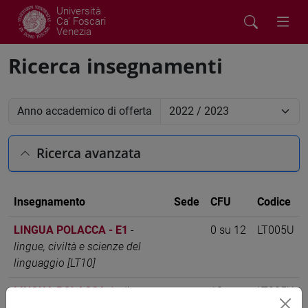
Università
Ca' Foscari
Venezia
Ricerca insegnamenti
Anno accademico di offerta
Ricerca avanzata
Insegnamento
Sede
CFU
Codice
LINGUA POLACCA - E1
-
0 su 12
LT005U
lingue, civiltà e scienze del
linguaggio [LT10]
LINGUA POLACCA 1
-
lingue,
12
LT005U
civiltà e scienze del linguaggio