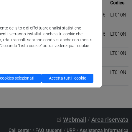
Sede
CFU
Codice
D. 1A Cognomi A-L
-
lingue,
VENEZIA
0 su 6
LT010N
to del sito e di effettuare analisi statistiche
OD. 1A Cognomi M-Z
-
lingue,
VENEZIA
0 su 6
LT010N
enti, verranno installati anche altri cookie che
o, i dati raccolti saranno condivisi anche con i nostri
. Cliccando “Lista cookie” potrai vedere quali cookie
, culture e società dell'asia e
VENEZIA
6
LT010N
, culture e società dell'asia e
VENEZIA
6
LT010N
 cookies selezionati
Accetta tutti i cookie
Webmail
/
Area riservata
Call center
/
FAQ studenti
/
URP
/
Assistenza informatica