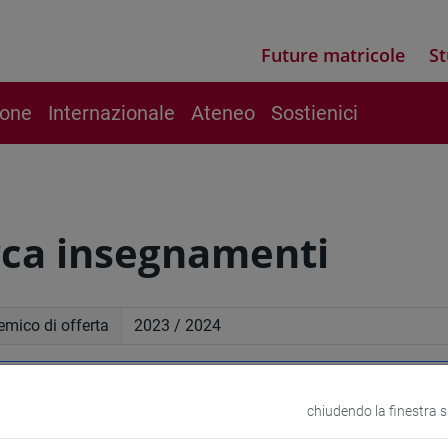
Future matricole
St
ione
Internazionale
Ateneo
Sostienici
rca insegnamenti
mico di offerta
a avanzata
chiudendo la finestra 