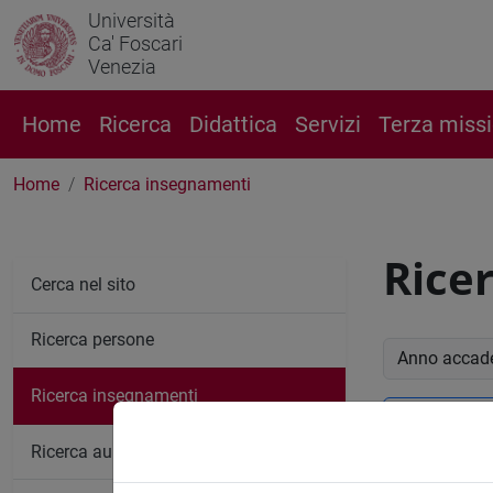
Università
Ca' Foscari
Venezia
Home
Ricerca
Didattica
Servizi
Terza miss
Home
Ricerca insegnamenti
Rice
Cerca nel sito
Ricerca persone
Anno accade
Ricerca insegnamenti
Ricerc
Ricerca aule