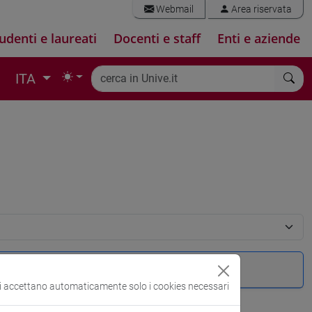
Webmail
Area riservata
udenti e laureati
Docenti e staff
Enti e aziende
ITA
si accettano automaticamente solo i cookies necessari