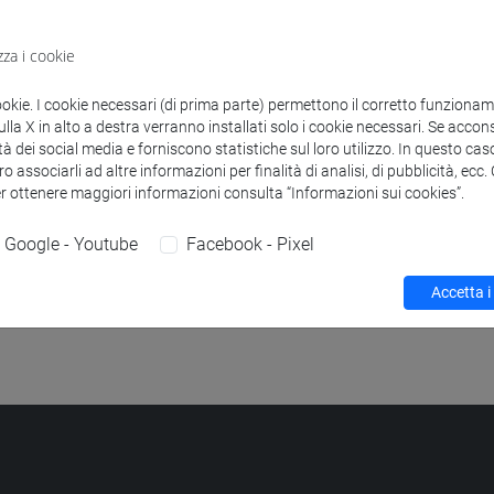
to
zza i cookie
ONI DI LINGUA GIAPPONESE (TRATTATIVA COMMERCIALE) MO
età dell'asia e dell'africa mediterranea [LT40]
ookie. I cookie necessari (di prima parte) permettono il corretto funzionamen
ONI DI LINGUA GIAPPONESE (TRATTATIVA COMMERCIALE) M
la X in alto a destra verranno installati solo i cookie necessari. Se accons
tà dei social media e forniscono statistiche sul loro utilizzo. In questo cas
età dell'asia e dell'africa mediterranea [LT40]
o associarli ad altre informazioni per finalità di analisi, di pubblicità, ecc
er ottenere maggiori informazioni consulta “Informazioni sui cookies”.
PPONESE (TRATTATIVA COMMERCIALE) Cognomi A-L
-
lingue
editerranea [LT40]
Google - Youtube
Facebook - Pixel
PPONESE (TRATTATIVA COMMERCIALE) Cognomi M-Z
-
lingue
Accetta i
editerranea [LT40]