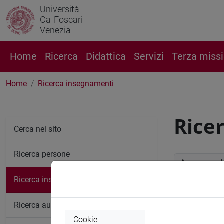
Università
Ca' Foscari
Venezia
Home
Ricerca
Didattica
Servizi
Terza miss
Home
Ricerca insegnamenti
Rice
Cerca nel sito
Ricerca persone
Anno accade
Ricerca insegnamenti
Ricerc
Ricerca aule
Cookie