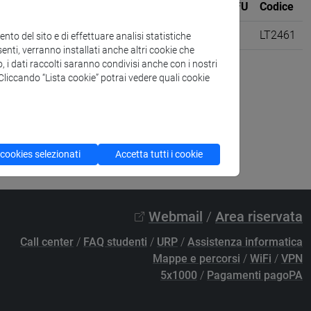
Sede
CFU
Codice
ia e dell'africa mediterranea [LT40]
VENEZIA
6
LT2461
to del sito e di effettuare analisi statistiche
enti, verranno installati anche altri cookie che
o, i dati raccolti saranno condivisi anche con i nostri
. Cliccando “Lista cookie” potrai vedere quali cookie
 cookies selezionati
Accetta tutti i cookie
Webmail
/
Area riservata
Call center
/
FAQ studenti
/
URP
/
Assistenza informatica
Mappe e percorsi
/
WiFi
/
VPN
5x1000
/
Pagamenti pagoPA