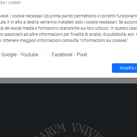
zza i cookie
to
ONOMICA DEL MEDITERRANEO
-
lingue, culture e società dell'as
ookie. I cookie necessari (di prima parte) permettono il corretto funzionamen
la X in alto a destra verranno installati solo i cookie necessari. Se accons
tà dei social media e forniscono statistiche sul loro utilizzo. In questo cas
o associarli ad altre informazioni per finalità di analisi, di pubblicità, ecc
er ottenere maggiori informazioni consulta “Informazioni sui cookies”.
Google - Youtube
Facebook - Pixel
Accetta i