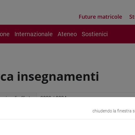
Future matricole
St
ione
Internazionale
Ateneo
Sostienici
rca insegnamenti
mico di offerta
chiudendo la finestra 
a avanzata