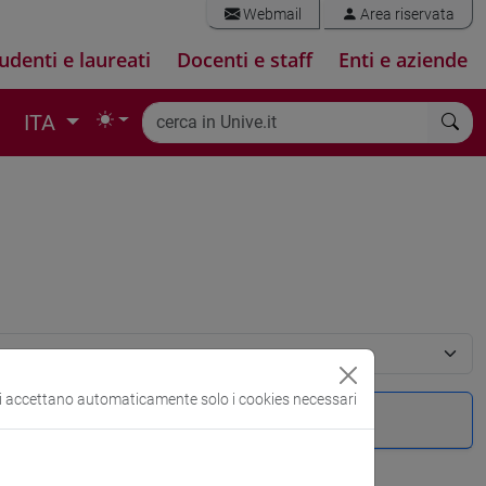
Webmail
Area riservata
udenti e laureati
Docenti e staff
Enti e aziende
ITA
si accettano automaticamente solo i cookies necessari