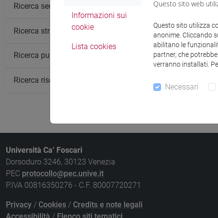
Questo sito web utili
Insegnamen
Ricerca sedi
Informazioni sui
STORIA EC
Questo sito utilizza c
cookie
Ricerca strutture
anonime. Cliccando sul
abilitano le funzionali
Lista cookies
partner, che potrebber
Ricerca pubblicazioni
verranno installati. P
Ricerca risorse bibliografiche
Necessari
Università Ca’ Foscari
Dorsoduro 3246, 30123 Venezia
PEC
protocollo@pec.unive.it
P.IVA 00816350276 - C.F. 80007720271
Privacy
/
Cookies
/
Credits e note legali
Accessibilità
/
Elenco siti tematici