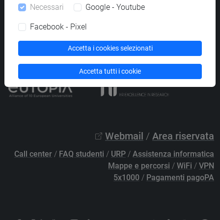
Necessari
Google - Youtube
PEC
protocollo@pec.unive.it
P.IVA 00816350276 - C.F. 80007720271
Facebook - Pixel
Privacy
/
Cookies
/
Credits e note legali
Accetta i cookies selezionati
Accessibilità
/
Elenco siti tematici
Accetta tutti i cookie
Webmail
/
Area riservata
Call center
/
FAQ studenti
/
URP
/
Assistenza informatica
Mappe e percorsi
/
WiFi
/
VPN
5x1000
/
Pagamenti pagoPA