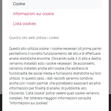
Cookie
Ricerca insegnamenti
Informazioni sui cookie
Ricerca aule
Lista cookies
Ricerca sedi
Questo sito web utilizza i cookie
Ricerca strutture
Questo sito utilizza cookie. I cookie necessari (di prima parte)
permettono il corretto funzionamento del sito e di effettuare
Ricerca pubblicazioni
analisi statistiche anonime. Cliccando sulla X in alto a destra
verranno installati solo i cookie necessari. Se acconsenti,
Ricerca risorse bibliografiche
verranno installati anche altri cookie che abilitano le
funzionalità dei social media e forniscono statistiche sul loro
utilizzo. In questo caso, i dati raccolti saranno condivisi
anche con i nostri partner, che potrebbero associarli ad altre
informazioni per finalità di analisi, di pubblicità, ecc.
Cliccando “Lista cookie” potrai vedere quali cookie verranno
installati. Per ottenere maggiori informazioni consulta
Università Ca’ Foscari
“Informazioni sui cookies”.
Dorsoduro 3246, 30123 Venezia