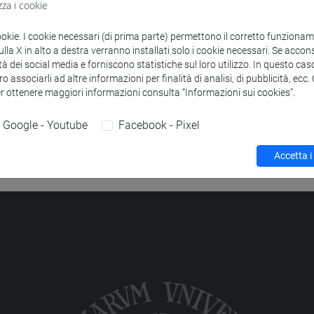
zza i cookie
to
IA MOD.1
-
lingue, culture e società dell'asia e dell'africa medite
ookie. I cookie necessari (di prima parte) permettono il corretto funzionamen
la X in alto a destra verranno installati solo i cookie necessari. Se accons
IA MOD.2
-
lingue, culture e società dell'asia e dell'africa medite
tà dei social media e forniscono statistiche sul loro utilizzo. In questo cas
o associarli ad altre informazioni per finalità di analisi, di pubblicità, ecc
er ottenere maggiori informazioni consulta “Informazioni sui cookies”.
Google - Youtube
Facebook - Pixel
Accetta i