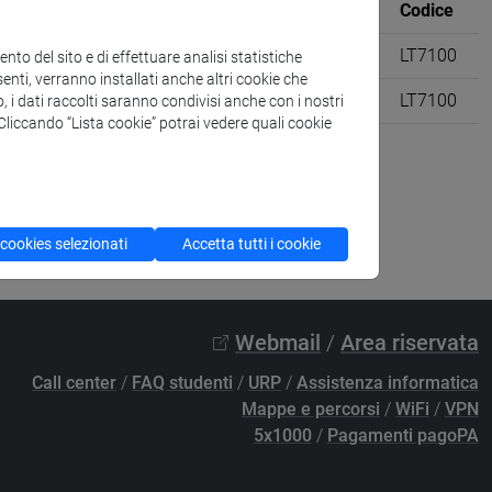
Sede
CFU
Codice
rranea [LT40]
VENEZIA
6 su 12
LT7100
to del sito e di effettuare analisi statistiche
enti, verranno installati anche altri cookie che
rranea [LT40]
VENEZIA
6 su 12
LT7100
o, i dati raccolti saranno condivisi anche con i nostri
. Cliccando “Lista cookie” potrai vedere quali cookie
 cookies selezionati
Accetta tutti i cookie
Webmail
/
Area riservata
Call center
/
FAQ studenti
/
URP
/
Assistenza informatica
Mappe e percorsi
/
WiFi
/
VPN
5x1000
/
Pagamenti pagoPA