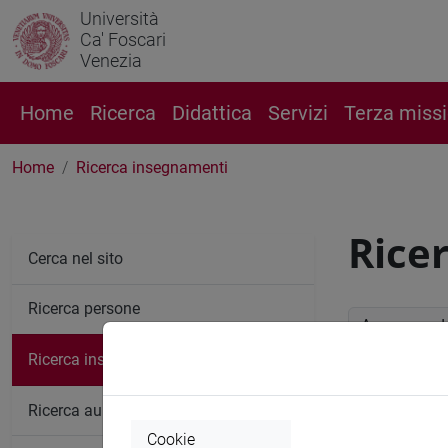
Università
Ca' Foscari
Venezia
Home
Ricerca
Didattica
Servizi
Terza miss
Home
Ricerca insegnamenti
Rice
Cerca nel sito
Ricerca persone
Anno accade
Ricerca insegnamenti
Ricerc
Ricerca aule
Cookie