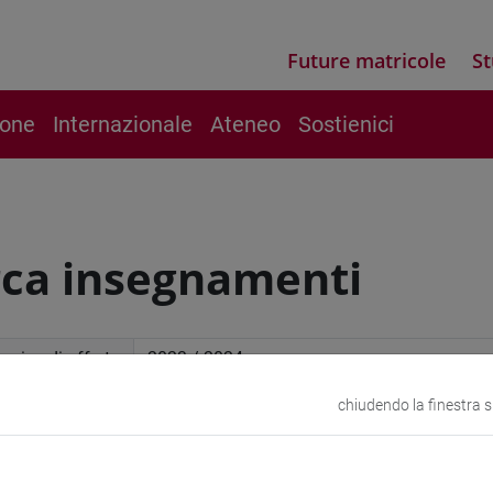
Future matricole
St
ione
Internazionale
Ateneo
Sostienici
rca insegnamenti
mico di offerta
chiudendo la finestra 
a avanzata