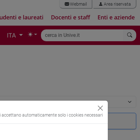
Webmail
Area riservata
udenti e laureati
Docenti e staff
Enti e aziende
ITA
si accettano automaticamente solo i cookies necessari