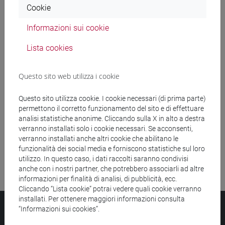
Cookie
Ricerca insegnamenti
Informazioni sui cookie
Ricerca aule
Lista cookies
Ricerca sedi
Questo sito web utilizza i cookie
Ricerca strutture
Questo sito utilizza cookie. I cookie necessari (di prima parte)
permettono il corretto funzionamento del sito e di effettuare
Ricerca pubblicazioni
analisi statistiche anonime. Cliccando sulla X in alto a destra
verranno installati solo i cookie necessari. Se acconsenti,
Ricerca risorse bibliografiche
verranno installati anche altri cookie che abilitano le
funzionalità dei social media e forniscono statistiche sul loro
utilizzo. In questo caso, i dati raccolti saranno condivisi
anche con i nostri partner, che potrebbero associarli ad altre
informazioni per finalità di analisi, di pubblicità, ecc.
Cliccando “Lista cookie” potrai vedere quali cookie verranno
installati. Per ottenere maggiori informazioni consulta
Università Ca’ Foscari
“Informazioni sui cookies”.
Dorsoduro 3246, 30123 Venezia