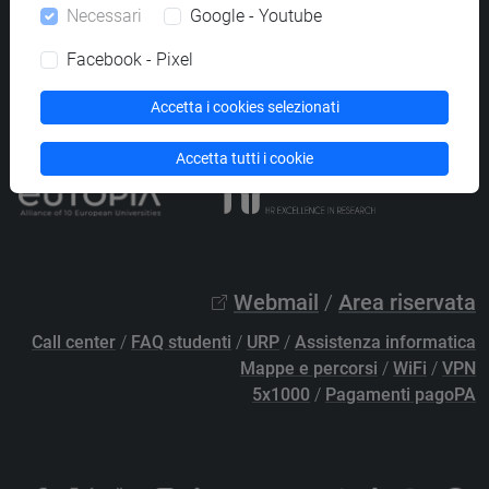
Necessari
Google - Youtube
PEC
protocollo@pec.unive.it
P.IVA 00816350276 - C.F. 80007720271
Facebook - Pixel
Privacy
/
Cookies
/
Credits e note legali
Accetta i cookies selezionati
Accessibilità
/
Elenco siti tematici
Accetta tutti i cookie
Webmail
/
Area riservata
Call center
/
FAQ studenti
/
URP
/
Assistenza informatica
Mappe e percorsi
/
WiFi
/
VPN
5x1000
/
Pagamenti pagoPA