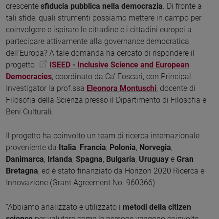
crescente
sfiducia pubblica nella democrazia
. Di fronte a
tali sfide, quali strumenti possiamo mettere in campo per
coinvolgere e ispirare le cittadine e i cittadini europei a
partecipare attivamente alla governance democratica
dell’Europa? A tale domanda ha cercato di rispondere il
progetto
ISEED - Inclusive Science and European
Democracies
, coordinato da Ca’ Foscari, con Principal
Investigator la prof.ssa
Eleonora Montuschi
, docente di
Filosofia della Scienza presso il Dipartimento di Filosofia e
Beni Culturali.
Il progetto ha coinvolto un team di ricerca internazionale
proveniente da
Italia
,
Francia
,
Polonia
,
Norvegia
,
Danimarca
,
Irlanda
,
Spagna
,
Bulgaria
,
Uruguay
e
Gran
Bretagna
, ed è stato finanziato da Horizon 2020 Ricerca e
Innovazione (Grant Agreement No. 960366)
“Abbiamo analizzato e utilizzato i
metodi della citizen
science
per valutare come le persone vengono coinvolte,