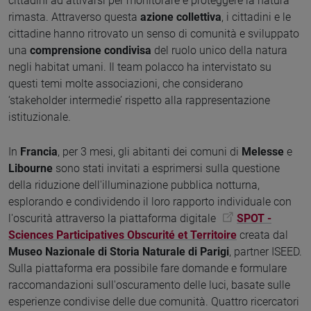
cittadini ad attivarsi per monitorare e proteggere la natura
rimasta. Attraverso questa
azione collettiva
, i cittadini e le
cittadine hanno ritrovato un senso di comunità e sviluppato
una
comprensione condivisa
del ruolo unico della natura
negli habitat umani. Il team polacco ha intervistato su
questi temi molte associazioni, che considerano
‘stakeholder intermedie’ rispetto alla rappresentazione
istituzionale.
In
Francia
, per 3 mesi, gli abitanti dei comuni di
Melesse
e
Libourne
sono stati invitati a esprimersi sulla questione
della riduzione dell'illuminazione pubblica notturna,
esplorando e condividendo il loro rapporto individuale con
l'oscurità attraverso la piattaforma digitale
SPOT -
Sciences Participatives Obscurité et Territoire
creata dal
Museo Nazionale di Storia Naturale di Parigi
, partner ISEED.
Sulla piattaforma era possibile fare domande e formulare
raccomandazioni sull'oscuramento delle luci, basate sulle
esperienze condivise delle due comunità. Quattro ricercatori