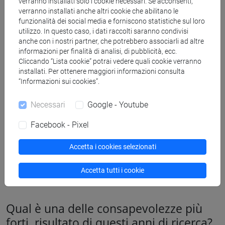
verranno installati solo i cookie necessari. Se acconsenti,
cafoscarini
Massimo Warglien
e
Carlo Santagiustina
uno
verranno installati anche altri cookie che abilitano le
funzionalità dei social media e forniscono statistiche sul loro
specifico
Argument Extractor
: uno strumento digitale che
utilizzo. In questo caso, i dati raccolti saranno condivisi
consente di
identificare ed estrarre dalle discussioni online
anche con i nostri partner, che potrebbero associarli ad altre
argomenti e parole chiave su temi di interesse pubblico,
informazioni per finalità di analisi, di pubblicità, ecc.
come la pandemia, o la transizione ecologica. Un set di
Cliccando “Lista cookie” potrai vedere quali cookie verranno
specifiche funzioni consente di estrarre enunciati causali e
installati. Per ottenere maggiori informazioni consulta
“Informazioni sui cookies”.
altre forme di argomentazione da dati testuali, come per
esempio brevi post sui social media. Inserendo le
Necessari
Google - Youtube
informazioni richieste vengono processate e visualizzate le
strutture delle argomentazioni e la loro frequenza, diffusione
Facebook - Pixel
o articolazione in determinati ambiti di dibattito. Per
esempio, a seconda del tema, è possibile vedere se prevale
Accetta i cookies selezionati
la
polarizzazione
della discussione o una
frammentazione
di sviluppo del dibattito, fenomeno più diffuso quando i temi
Accetta tutti i cookie
dibattuti sono ancora poco discussi.
Qual è una delle consapevolezze più
forti, risultato di questi anni di ricerca?