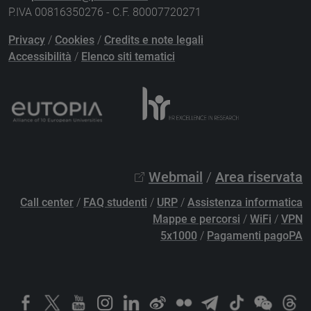
P.IVA 00816350276 - C.F. 80007720271
Privacy
/
Cookies
/
Credits e note legali
Accessibilità
/
Elenco siti tematici
Webmail
/
Area riservata
Call center
/
FAQ studenti
/
URP
/
Assistenza informatica
Mappe e percorsi
/
WiFi
/
VPN
5x1000
/
Pagamenti pagoPA