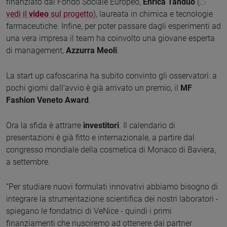
finanziato dal Fondo Sociale Europeo,
Enrica Tanduo
(
vedi il
video
sul progetto
), laureata in chimica e tecnologie
farmaceutiche. Infine, per poter passare dagli esperimenti ad
una vera impresa il team ha coinvolto una giovane esperta
di management,
Azzurra Meoli
.
La start up cafoscarina ha subito convinto gli osservatori: a
pochi giorni dall’avvio è già arrivato un premio, il
MF
Fashion Veneto Award
.
Ora la sfida è attrarre
investitori
. Il calendario di
presentazioni è già fitto e internazionale, a partire dal
congresso mondiale della cosmetica di Monaco di Baviera,
a settembre.
“Per studiare nuovi formulati innovativi abbiamo bisogno di
integrare la strumentazione scientifica dei nostri laboratori -
spiegano le fondatrici di VeNice - quindi i primi
finanziamenti che riusciremo ad ottenere dai partner