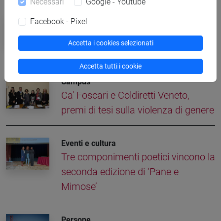
Necessari
Google - Youtube
Eventi e cultura
Facebook - Pixel
Libri senza confini: dal 2 al 5 aprile
Accetta i cookies selezionati
torna Incroci di civiltà
Accetta tutti i cookie
Campus
Ca' Foscari e Coldiretti Veneto,
premi di tesi sulla violenza di genere
Eventi e cultura
Tre componimenti poetici vincono la
seconda edizione di ‘Pane e
Mimose’
Persone