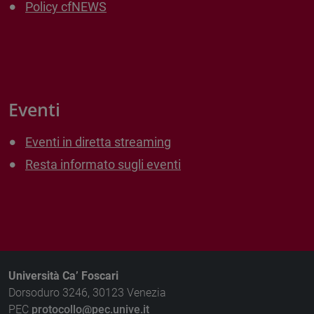
Policy cfNEWS
Eventi
Eventi in diretta streaming
Resta informato sugli eventi
Università Ca’ Foscari
Dorsoduro 3246, 30123 Venezia
PEC
protocollo@pec.unive.it