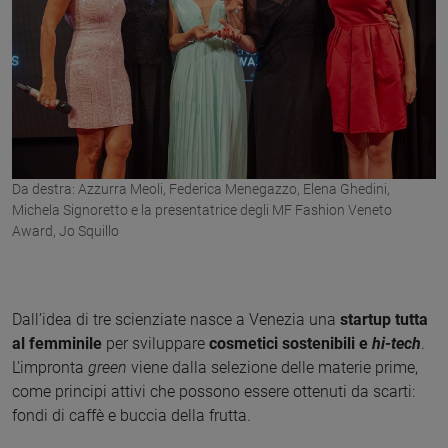
Da destra: Azzurra Meoli, Federica Menegazzo, Elena Ghedini,
Michela Signoretto e la presentatrice degli MF Fashion Veneto
Award, Jo Squillo
Dall’idea di tre scienziate nasce a Venezia una
startup tutta
al femminile
per sviluppare
cosmetici sostenibili e
hi-tech
.
L’impronta
green
viene dalla selezione delle materie prime,
come principi attivi che possono essere ottenuti da scarti:
fondi di caffè e buccia della frutta.