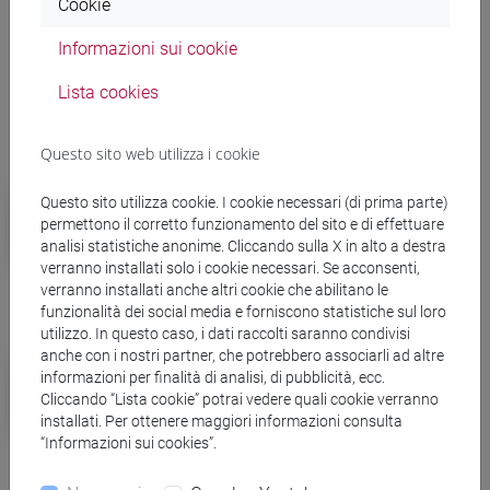
Cookie
Orologiai molecolari
Informazioni sui cookie
Lista cookies
Altre notizie
Questo sito web utilizza i cookie
Campus
Questo sito utilizza cookie. I cookie necessari (di prima parte)
Ca' Foscari eccelle nel QS by
permettono il corretto funzionamento del sito e di effettuare
analisi statistiche anonime. Cliccando sulla X in alto a destra
subject 2025 con 16 discipline in
verranno installati solo i cookie necessari. Se acconsenti,
classifica
verranno installati anche altri cookie che abilitano le
funzionalità dei social media e forniscono statistiche sul loro
utilizzo. In questo caso, i dati raccolti saranno condivisi
anche con i nostri partner, che potrebbero associarli ad altre
Campus
informazioni per finalità di analisi, di pubblicità, ecc.
Giovedì 20 marzo lezioni aperte per
Cliccando “Lista cookie” potrai vedere quali cookie verranno
installati. Per ottenere maggiori informazioni consulta
la Giornata Nazionale delle
“Informazioni sui cookies”.
Università