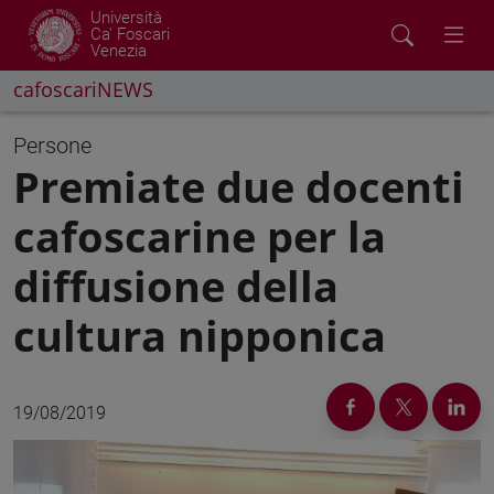
Università
Ca' Foscari
Venezia
cafoscariNEWS
Persone
Premiate due docenti
cafoscarine per la
diffusione della
cultura nipponica
19/08/2019