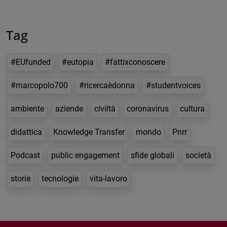
Tag
#EUfunded
#eutopia
#fattixconoscere
#marcopolo700
#ricercaèdonna
#studentvoices
ambiente
aziende
civiltà
coronavirus
cultura
didattica
Knowledge Transfer
mondo
Pnrr
Podcast
public engagement
sfide globali
società
storie
tecnologie
vita-lavoro