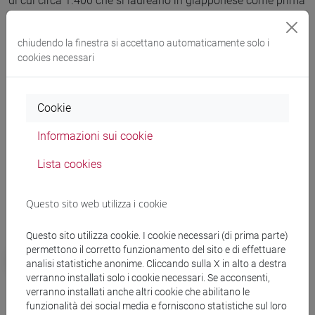
di cui circa 1.400 che si laureano in giapponese come prima
lingua, sotto la guida di 14 docenti di ruolo, 6 a contratto e
10 esperti di madrelingua giapponese. Ca' Foscari è stato
chiudendo la finestra si accettano automaticamente solo i
stato il primo ateneo italiano a firmare una convenzione con
cookies necessari
la Camera di Commercio e dell’Industria Giapponese in
Italia, nonché a introdurre seminari di pedagogia critica
della lingua giapponese per promuovere consapevolezza e
Cookie
sostenibilità sociale. In Europa Ca’ Foscari è la prima
università aver sviluppato un
sistema ipermediale di e-
Informazioni sui cookie
learning per l’apprendimento della lingua giapponese
Lista cookies
(JALEA) finanziato da
Mitsubishi Corporation Europe
. Ca’
Foscari si distingue, inoltre, con il Dipartimento di Filosofia e
Beni Culturali, per lo studio delle arti europee ed extra
Questo sito web utilizza i cookie
europee.
Questo sito utilizza cookie. I cookie necessari (di prima parte)
permettono il corretto funzionamento del sito e di effettuare
mondo
cultura
analisi statistiche anonime. Cliccando sulla X in alto a destra
verranno installati solo i cookie necessari. Se acconsenti,
Altre notizie
verranno installati anche altri cookie che abilitano le
funzionalità dei social media e forniscono statistiche sul loro