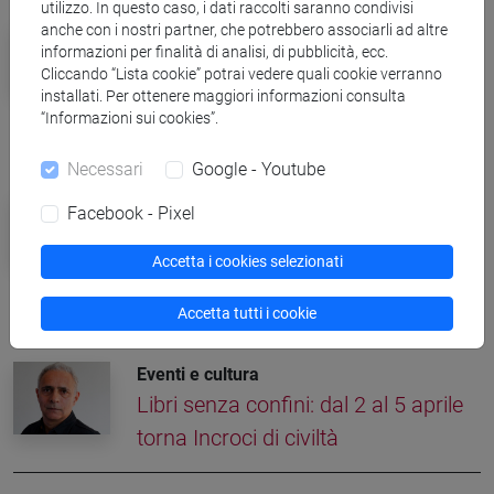
utilizzo. In questo caso, i dati raccolti saranno condivisi
anche con i nostri partner, che potrebbero associarli ad altre
Campus
informazioni per finalità di analisi, di pubblicità, ecc.
Ca' Foscari eccelle nel QS by
Cliccando “Lista cookie” potrai vedere quali cookie verranno
subject 2025 con 16 discipline in
installati. Per ottenere maggiori informazioni consulta
“Informazioni sui cookies”.
classifica
Necessari
Google - Youtube
Campus
Facebook - Pixel
Giovedì 20 marzo lezioni aperte per
Accetta i cookies selezionati
la Giornata Nazionale delle
Università
Accetta tutti i cookie
Eventi e cultura
Libri senza confini: dal 2 al 5 aprile
torna Incroci di civiltà