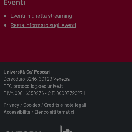
Eventi
Eventi in diretta streaming
Resta informato sugli eventi
Università Ca’ Foscari
Dorsoduro 3246, 30123 Venezia
PEC
protocollo@pec.unive.it
P.IVA 00816350276 - C.F. 80007720271
Privacy
/
Cookies
/
Credits e note legali
Accessibilità
/
Elenco siti tematici